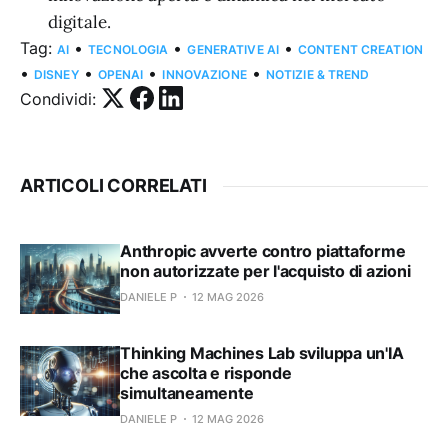
digitale.
Tag:
•
•
•
AI
TECNOLOGIA
GENERATIVE AI
CONTENT CREATION
•
•
•
•
DISNEY
OPENAI
INNOVAZIONE
NOTIZIE & TREND
Condividi:
ARTICOLI CORRELATI
Anthropic avverte contro piattaforme
non autorizzate per l'acquisto di azioni
DANIELE P
12 MAG 2026
Thinking Machines Lab sviluppa un'IA
che ascolta e risponde
simultaneamente
DANIELE P
12 MAG 2026