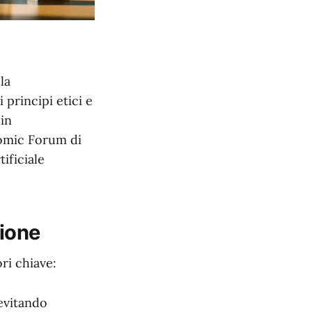
la
principi etici e
 in
omic Forum di
ificiale
zione
ri chiave:
evitando