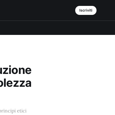
Iscriviti
uzione
olezza
incipi etici