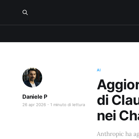
AI
Aggior
di Cla
Daniele P
26 apr 2026
1 minuto di lettura
nei Ch
Anthropic ha ag