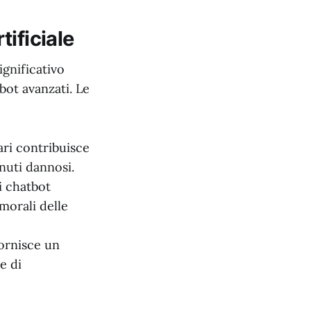
tificiale
gnificativo
bot avanzati. Le
ari contribuisce
enuti dannosi.
i chatbot
morali delle
ornisce un
e di