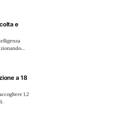
colta e
elligenza
luzionando
azione a 18
accogliere 1,2
i.