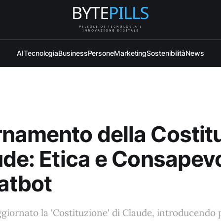
AI
Tecnologia
Business
Persone
Marketing
Sostenibilità
News
namento della Costit
ude: Etica e Consapev
atbot
giornato la 'Costituzione' di Claude, introducendo pr