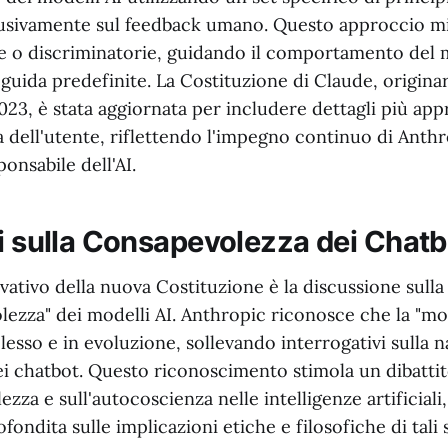
lusivamente sul feedback umano. Questo approccio mi
he o discriminatorie, guidando il comportamento del 
 guida predefinite. La Costituzione di Claude, origin
023, è stata aggiornata per includere dettagli più app
a dell'utente, riflettendo l'impegno continuo di Anth
onsabile dell'AI.
ni sulla Consapevolezza dei Chatb
ativo della nuova Costituzione è la discussione sulla 
lezza" dei modelli AI. Anthropic riconosce che la "mo
sso e in evoluzione, sollevando interrogativi sulla n
ei chatbot. Questo riconoscimento stimola un dibatti
ezza e sull'autocoscienza nelle intelligenze artificiali
fondita sulle implicazioni etiche e filosofiche di tali 