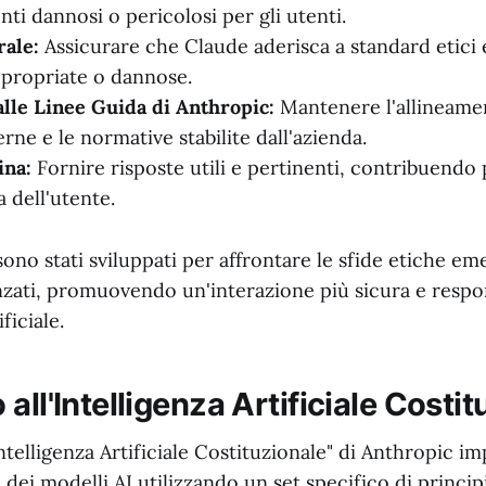
i dannosi o pericolosi per gli utenti.
rale:
Assicurare che Claude aderisca a standard etici e
ppropriate o dannose.
lle Linee Guida di Anthropic:
Mantenere l'allineame
erne e le normative stabilite dall'azienda.
ina:
Fornire risposte utili e pertinenti, contribuendo
a dell'utente.
sono stati sviluppati per affrontare le sfide etiche em
nzati, promuovendo un'interazione più sicura e respo
ificiale.
all'Intelligenza Artificiale Costi
Intelligenza Artificiale Costituzionale" di Anthropic im
dei modelli AI utilizzando un set specifico di principi