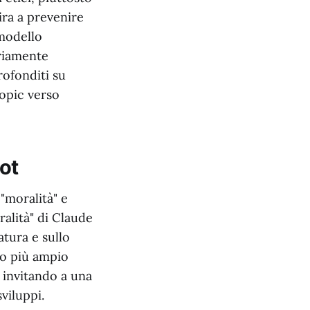
ra a prevenire
modello
ariamente
rofonditi su
ropic verso
ot
"moralità" e
ralità" di Claude
atura e sullo
to più ampio
, invitando a una
sviluppi.