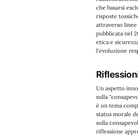
che basarsi esc
risposte tossic
attraverso linee
pubblicata nel 2
etica e sicurezz
l'evoluzione resp
Riflessio
Un aspetto innov
sulla "consapevo
è un tema comple
status morale d
sulla consapevol
riflessione appro