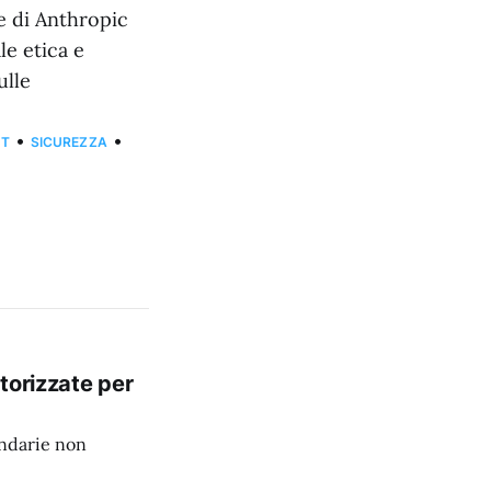
e di Anthropic
le etica e
ulle
•
•
OT
SICUREZZA
torizzate per
ondarie non