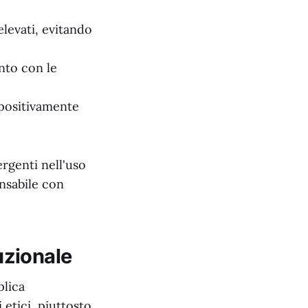
levati, evitando
nto con le
 positivamente
ergenti nell'uso
nsabile con
tuzionale
plica
 etici, piuttosto