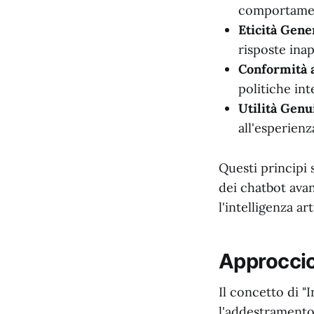
comportament
Eticità Gene
risposte ina
Conformità a
politiche int
Utilità Genu
all'esperienz
Questi principi 
dei chatbot ava
l'intelligenza art
Approccio 
Il concetto di "
l'addestramento 