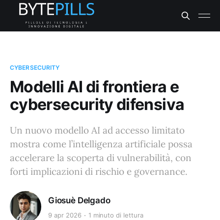
CYBERSECURITY
Modelli AI di frontiera e
cybersecurity difensiva
Un nuovo modello AI ad accesso limitato
mostra come l’intelligenza artificiale possa
accelerare la scoperta di vulnerabilità, con
forti implicazioni di rischio e governance.
Giosuè Delgado
9 apr 2026
1 minuto di lettura