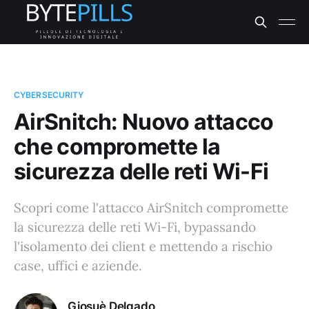
CYBERSECURITY
AirSnitch: Nuovo attacco
che compromette la
sicurezza delle reti Wi-Fi
Scopri come l'attacco AirSnitch compromette
la sicurezza delle reti Wi-Fi, bypassando
l'isolamento dei client e mettendo a rischio
case, uffici e aziende.
Giosuè Delgado