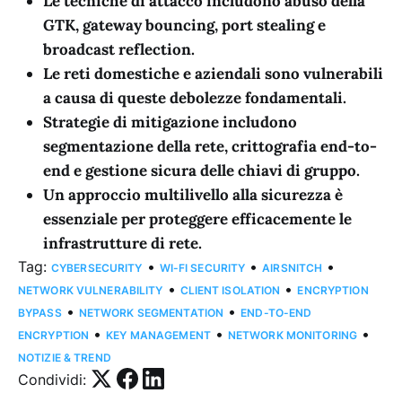
Le tecniche di attacco includono abuso della
GTK, gateway bouncing, port stealing e
broadcast reflection.
Le reti domestiche e aziendali sono vulnerabili
a causa di queste debolezze fondamentali.
Strategie di mitigazione includono
segmentazione della rete, crittografia end-to-
end e gestione sicura delle chiavi di gruppo.
Un approccio multilivello alla sicurezza è
essenziale per proteggere efficacemente le
infrastrutture di rete.
Tag:
•
•
•
CYBERSECURITY
WI-FI SECURITY
AIRSNITCH
•
•
NETWORK VULNERABILITY
CLIENT ISOLATION
ENCRYPTION
•
•
BYPASS
NETWORK SEGMENTATION
END-TO-END
•
•
•
ENCRYPTION
KEY MANAGEMENT
NETWORK MONITORING
NOTIZIE & TREND
Condividi: