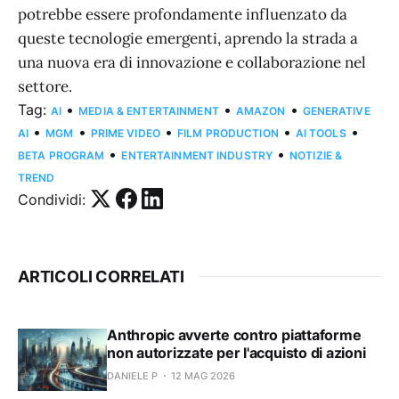
potrebbe essere profondamente influenzato da
queste tecnologie emergenti, aprendo la strada a
una nuova era di innovazione e collaborazione nel
settore.
Tag:
•
•
•
AI
MEDIA & ENTERTAINMENT
AMAZON
GENERATIVE
•
•
•
•
•
AI
MGM
PRIME VIDEO
FILM PRODUCTION
AI TOOLS
•
•
BETA PROGRAM
ENTERTAINMENT INDUSTRY
NOTIZIE &
TREND
Condividi:
ARTICOLI CORRELATI
Anthropic avverte contro piattaforme
non autorizzate per l'acquisto di azioni
DANIELE P
12 MAG 2026