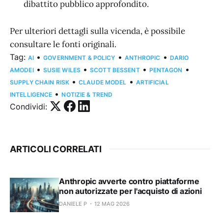
dibattito pubblico approfondito.
Per ulteriori dettagli sulla vicenda, è possibile
consultare le fonti originali.
Tag:
•
•
•
AI
GOVERNMENT & POLICY
ANTHROPIC
DARIO
•
•
•
•
AMODEI
SUSIE WILES
SCOTT BESSENT
PENTAGON
•
•
SUPPLY CHAIN RISK
CLAUDE MODEL
ARTIFICIAL
•
INTELLIGENCE
NOTIZIE & TREND
Condividi:
ARTICOLI CORRELATI
Anthropic avverte contro piattaforme
non autorizzate per l'acquisto di azioni
DANIELE P
12 MAG 2026