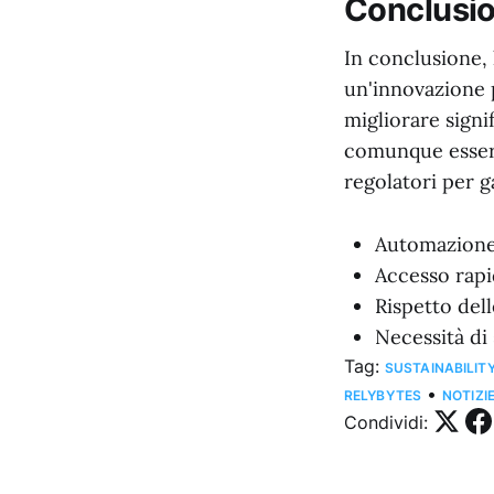
Conclusi
In conclusione, 
un'innovazione p
migliorare signi
comunque essere
regolatori per g
Automazione 
Accesso rapid
Rispetto del
Necessità di
Tag:
SUSTAINABILIT
•
RELYBYTES
NOTIZI
Condividi: