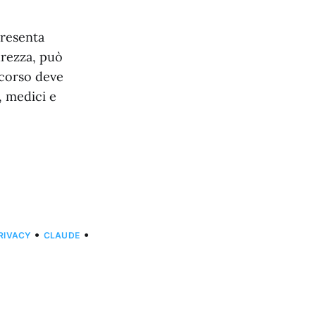
presenta
urezza, può
ercorso deve
 medici e
•
•
RIVACY
CLAUDE