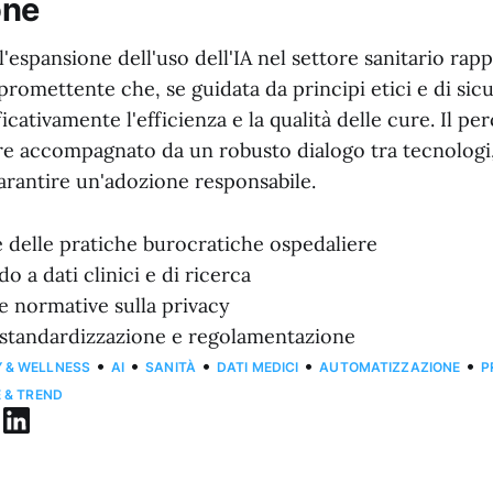
one
l'espansione dell'uso dell'IA nel settore sanitario rap
romettente che, se guidata da principi etici e di sic
ficativamente l'efficienza e la qualità delle cure. Il p
 accompagnato da un robusto dialogo tra tecnologi,
arantire un'adozione responsabile.
delle pratiche burocratiche ospedaliere
o a dati clinici e di ricerca
le normative sulla privacy
 standardizzazione e regolamentazione
•
•
•
•
•
Y & WELLNESS
AI
SANITÀ
DATI MEDICI
AUTOMATIZZAZIONE
P
E & TREND