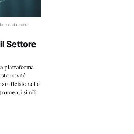
le e dati medici
il Settore
a piattaforma
esta novità
artificiale nelle
rumenti simili.