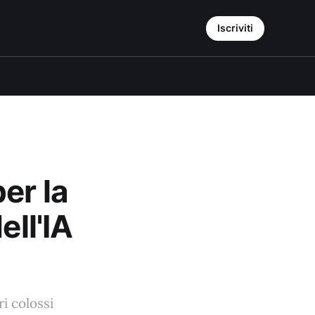
Iscriviti
er la
ell'IA
ri colossi