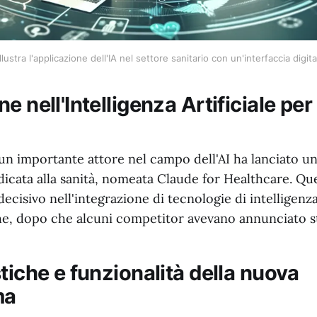
lustra l'applicazione dell'IA nel settore sanitario con un'interfaccia digita
e nell'Intelligenza Artificiale per 
n importante attore nel campo dell'AI ha lanciato un
dicata alla sanità, nomeata Claude for Healthcare. Qu
ecisivo nell'integrazione di tecnologie di intelligenza 
e, dopo che alcuni competitor avevano annunciato st
tiche e funzionalità della nuova
ma