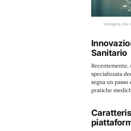
Immagine che il
Innovazion
Sanitario
Recentemente, u
specializzata de
segna un passo d
pratiche medich
Caratteris
piattafor