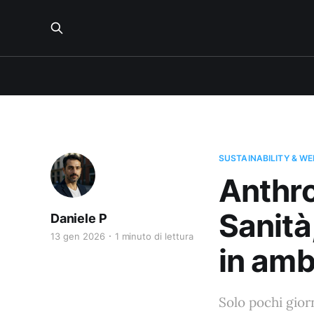
SUSTAINABILITY & W
Anthro
Sanità
Daniele P
13 gen 2026
1 minuto di lettura
in amb
Solo pochi giorn