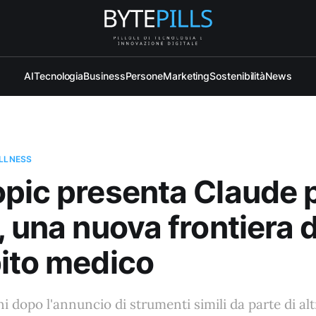
AI
Tecnologia
Business
Persone
Marketing
Sostenibilità
News
ELLNESS
pic presenta Claude p
, una nuova frontiera d
ito medico
i dopo l'annuncio di strumenti simili da parte di alt