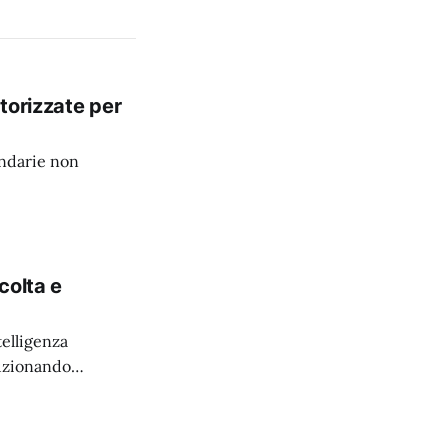
torizzate per
ondarie non
colta e
elligenza
luzionando