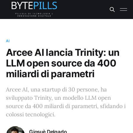
AI
Arcee AI lancia Trinity: un
LLM open source da 400
miliardi di parametri
Arcee AI, una startup di 30 persone, ha
sviluppato Trinity, un modello LLM open
source da 400 miliardi di parametri, sfidando i
colossi tecnologici.
Giosuè Delgado