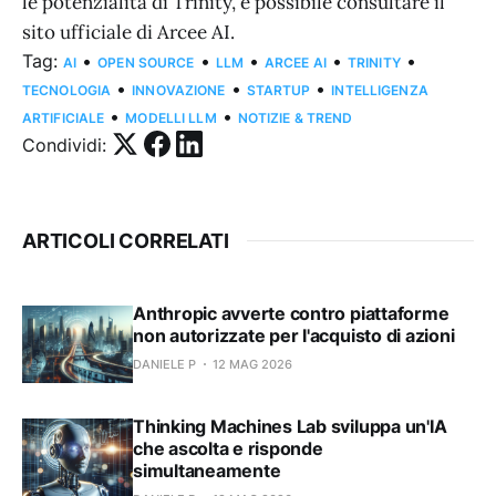
le potenzialità di Trinity, è possibile consultare il
sito ufficiale di Arcee AI.
Tag:
•
•
•
•
•
AI
OPEN SOURCE
LLM
ARCEE AI
TRINITY
•
•
•
TECNOLOGIA
INNOVAZIONE
STARTUP
INTELLIGENZA
•
•
ARTIFICIALE
MODELLI LLM
NOTIZIE & TREND
Condividi:
ARTICOLI CORRELATI
Anthropic avverte contro piattaforme
non autorizzate per l'acquisto di azioni
DANIELE P
12 MAG 2026
Thinking Machines Lab sviluppa un'IA
che ascolta e risponde
simultaneamente