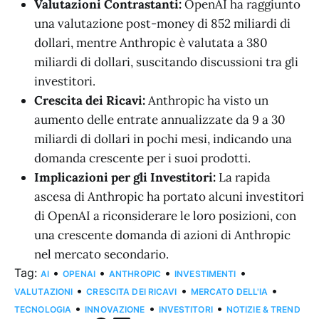
Valutazioni Contrastanti:
OpenAI ha raggiunto
una valutazione post-money di 852 miliardi di
dollari, mentre Anthropic è valutata a 380
miliardi di dollari, suscitando discussioni tra gli
investitori.
Crescita dei Ricavi:
Anthropic ha visto un
aumento delle entrate annualizzate da 9 a 30
miliardi di dollari in pochi mesi, indicando una
domanda crescente per i suoi prodotti.
Implicazioni per gli Investitori:
La rapida
ascesa di Anthropic ha portato alcuni investitori
di OpenAI a riconsiderare le loro posizioni, con
una crescente domanda di azioni di Anthropic
nel mercato secondario.
Tag:
•
•
•
•
AI
OPENAI
ANTHROPIC
INVESTIMENTI
•
•
•
VALUTAZIONI
CRESCITA DEI RICAVI
MERCATO DELL'IA
•
•
•
TECNOLOGIA
INNOVAZIONE
INVESTITORI
NOTIZIE & TREND