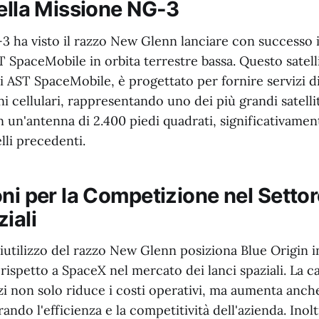
della Missione NG-3
 ha visto il razzo New Glenn lanciare con successo il
T SpaceMobile in orbita terrestre bassa. Questo satelli
di AST SpaceMobile, è progettato per fornire servizi d
ni cellulari, rappresentando uno dei più grandi satellit
n un'antenna di 2.400 piedi quadrati, significativame
lli precedenti.
ni per la Competizione nel Settor
iali
riutilizzo del razzo New Glenn posiziona Blue Origin 
rispetto a SpaceX nel mercato dei lanci spaziali. La ca
azzi non solo riduce i costi operativi, ma aumenta anch
rando l'efficienza e la competitività dell'azienda. Inolt