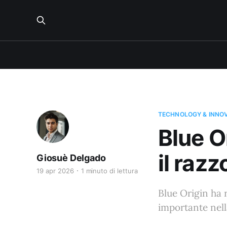
TECHNOLOGY & INNO
Blue O
il raz
Giosuè Delgado
19 apr 2026
1 minuto di lettura
Blue Origin ha 
importante nell