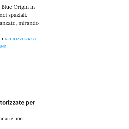
Blue Origin in
ci spaziali.
vanzate, mirando
•
RIUTILIZZO RAZZI
REND
torizzate per
ondarie non