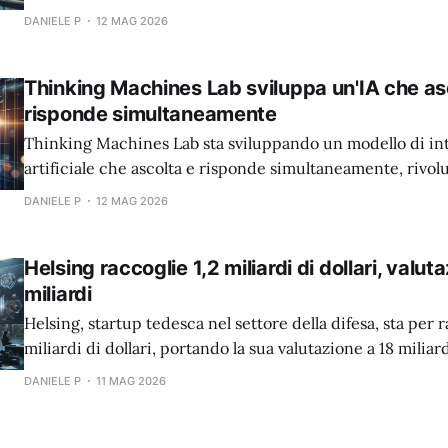
DANIELE P
12 MAG 2026
Thinking Machines Lab sviluppa un'IA che as
risponde simultaneamente
Thinking Machines Lab sta sviluppando un modello di int
artificiale che ascolta e risponde simultaneamente, rivo
l'interazione uomo-macchina.
DANIELE P
12 MAG 2026
Helsing raccoglie 1,2 miliardi di dollari, valut
miliardi
Helsing, startup tedesca nel settore della difesa, sta per r
miliardi di dollari, portando la sua valutazione a 18 miliard
DANIELE P
11 MAG 2026