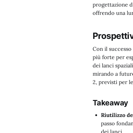
progettazione de
offrendo una lun
Prospettiv
Con il successo 
più forte per e
dei lanci spazia
mirando a future
2, previsti per 
Takeaway
Riutilizzo de
passo fondam
dei lanci.