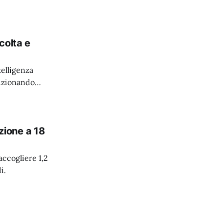
colta e
elligenza
luzionando
azione a 18
accogliere 1,2
i.