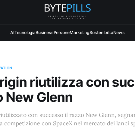
AI
Tecnologia
Business
Persone
Marketing
Sostenibilità
News
VATION
rigin riutilizza con s
zo New Glenn
riutilizzato con successo il razzo New Glenn, segn
a competizione con SpaceX nel mercato dei lanci sp