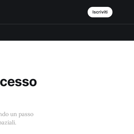
Iscriviti
uccesso
ando un passo
aziali.