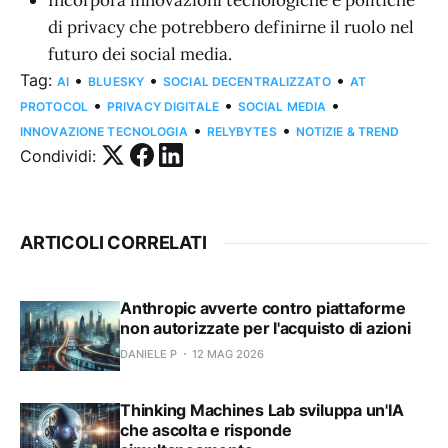
Incorpora innovazioni tecnologiche e politiche
di privacy che potrebbero definirne il ruolo nel
futuro dei social media.
Tag:
•
•
•
AI
BLUESKY
SOCIAL DECENTRALIZZATO
AT
•
•
•
PROTOCOL
PRIVACY DIGITALE
SOCIAL MEDIA
•
•
INNOVAZIONE TECNOLOGIA
RELYBYTES
NOTIZIE & TREND
Condividi:
ARTICOLI CORRELATI
Anthropic avverte contro piattaforme
non autorizzate per l'acquisto di azioni
DANIELE P
12 MAG 2026
Thinking Machines Lab sviluppa un'IA
che ascolta e risponde