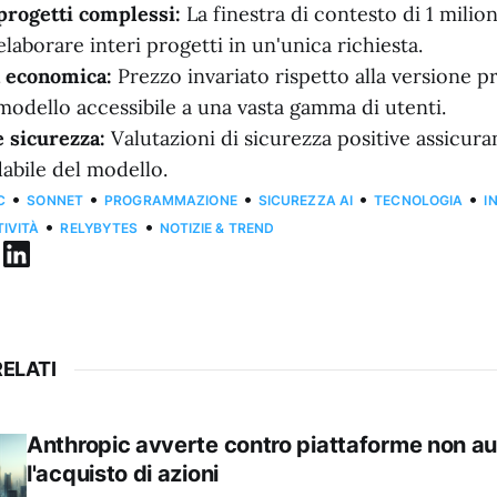
progetti complessi:
La finestra di contesto di 1 milio
laborare interi progetti in un'unica richiesta.
à economica:
Prezzo invariato rispetto alla versione 
modello accessibile a una vasta gamma di utenti.
e sicurezza:
Valutazioni di sicurezza positive assicura
dabile del modello.
•
•
•
•
•
C
SONNET
PROGRAMMAZIONE
SICUREZZA AI
TECNOLOGIA
I
•
•
IVITÀ
RELYBYTES
NOTIZIE & TREND
ELATI
Anthropic avverte contro piattaforme non au
l'acquisto di azioni