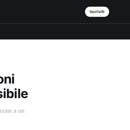
Iscriviti
oni
ibile
nzate a un