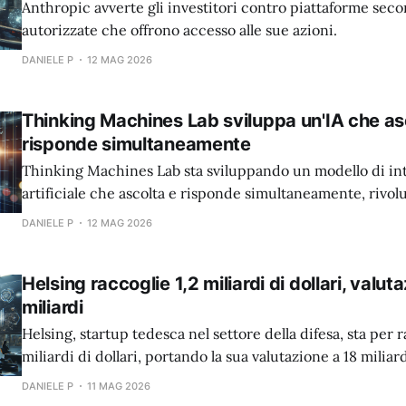
Anthropic avverte gli investitori contro piattaforme sec
autorizzate che offrono accesso alle sue azioni.
DANIELE P
12 MAG 2026
Thinking Machines Lab sviluppa un'IA che as
risponde simultaneamente
Thinking Machines Lab sta sviluppando un modello di int
artificiale che ascolta e risponde simultaneamente, rivo
l'interazione uomo-macchina.
DANIELE P
12 MAG 2026
Helsing raccoglie 1,2 miliardi di dollari, valut
miliardi
Helsing, startup tedesca nel settore della difesa, sta per r
miliardi di dollari, portando la sua valutazione a 18 miliard
DANIELE P
11 MAG 2026