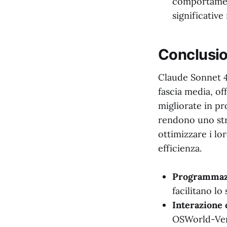
comportament
significative
Conclusi
Claude Sonnet 4.
fascia media, of
migliorate in pr
rendono uno str
ottimizzare i lo
efficienza.
Programmazi
facilitano lo
Interazione 
OSWorld-Veri