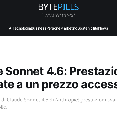
AI
Tecnologia
Business
Persone
Marketing
Sostenibilità
News
 Sonnet 4.6: Prestazi
te a un prezzo access
à di Claude Sonnet 4.6 di Anthropic: prestazioni ava
ile.