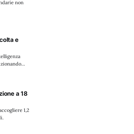
ondarie non
colta e
elligenza
luzionando
azione a 18
accogliere 1,2
i.