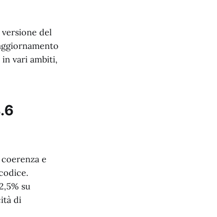
a versione del
i aggiornamento
in vari ambiti,
.6
a coerenza e
 codice.
72,5% su
ità di