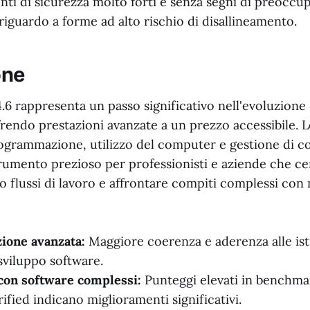
i di sicurezza molto forti e senza segni di preoccup
 riguardo a forme ad alto rischio di disallineamento.
one
6 rappresenta un passo significativo nell'evoluzione 
frendo prestazioni avanzate a un prezzo accessibile. 
ogrammazione, utilizzo del computer e gestione di con
umento prezioso per professionisti e aziende che ce
ro flussi di lavoro e affrontare compiti complessi con
one avanzata:
Maggiore coerenza e aderenza alle ist
 sviluppo software.
con software complessi:
Punteggi elevati in benchm
fied indicano miglioramenti significativi.