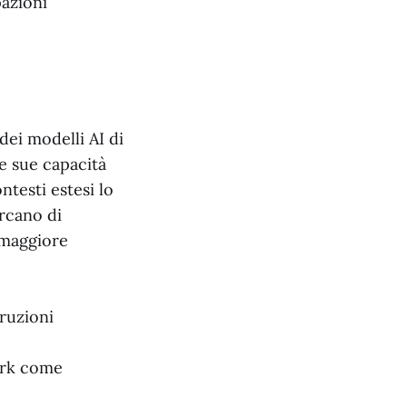
azioni
dei modelli AI di
Le sue capacità
testi estesi lo
rcano di
 maggiore
ruzioni
ark come