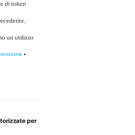
ne di token
precedente,
no un utilizzo
•
NNOVAZIONE
torizzate per