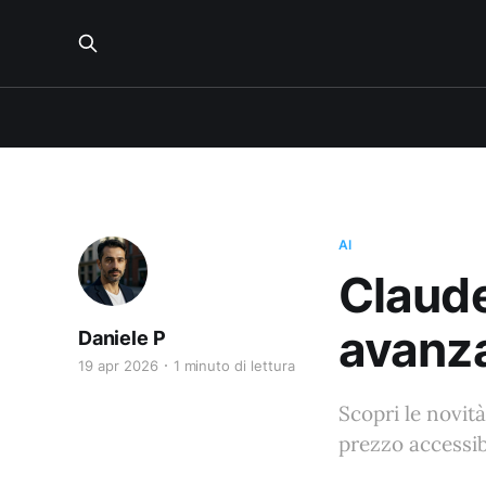
AI
Claude
avanza
Daniele P
19 apr 2026
1 minuto di lettura
Scopri le novit
prezzo accessib