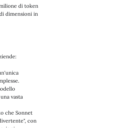
milione di token
ndi dimensioni in
ziende:
un'unica
mplesse.
modello
 una vasta
to che Sonnet
divertente", con