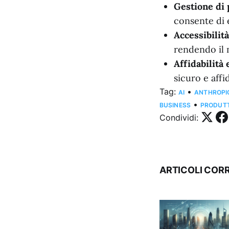
Gestione di 
consente di e
Accessibilit
rendendo il 
Affidabilità 
sicuro e affi
Tag:
•
AI
ANTHROPI
•
BUSINESS
PRODUTT
Condividi:
ARTICOLI CORR