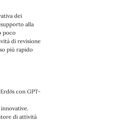
ativa dei
 supporto alla
 o poco
vità di revisione
so più rapido
i Erdős con GPT-
 innovative.
ore di attività