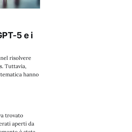
GPT-5 e i
nel risolvere
. Tuttavia,
matematica hanno
va trovato
rati aperti da
amente è stata