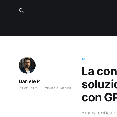
AI
La con
soluzi
Daniele P
20 ott 2025
1 minuto di lettura
con G
Analisi critica 