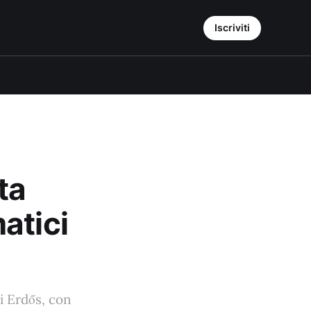
Iscriviti
ta
atici
di Erdős, con