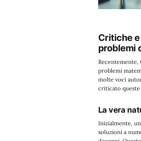
Critiche e
problemi 
Recentemente, O
problemi matemat
molte voci autor
criticato queste
La vera natu
Inizialmente, u
soluzioni a nume
decenni. Questa