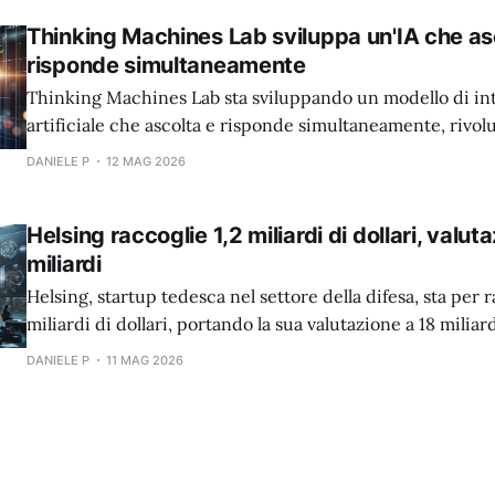
Thinking Machines Lab sviluppa un'IA che as
risponde simultaneamente
Thinking Machines Lab sta sviluppando un modello di int
artificiale che ascolta e risponde simultaneamente, rivo
l'interazione uomo-macchina.
DANIELE P
12 MAG 2026
Helsing raccoglie 1,2 miliardi di dollari, valut
miliardi
Helsing, startup tedesca nel settore della difesa, sta per r
miliardi di dollari, portando la sua valutazione a 18 miliard
DANIELE P
11 MAG 2026