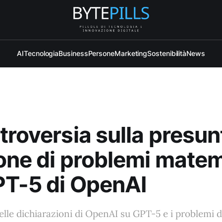
AI
Tecnologia
Business
Persone
Marketing
Sostenibilità
News
troversia sulla presun
one di problemi matem
PT-5 di OpenAI
delle dichiarazioni di OpenAI su GPT-5 e i problemi 