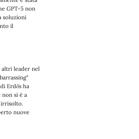
che GPT-5 non
a soluzioni
nto il
altri leader nel
barrassing"
 di Erdős ha
 non si è a
rrisolto.
perto nuove