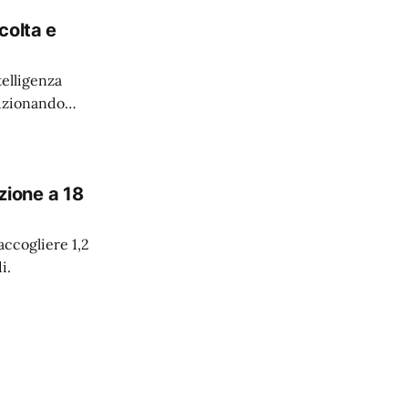
colta e
elligenza
luzionando
azione a 18
accogliere 1,2
i.