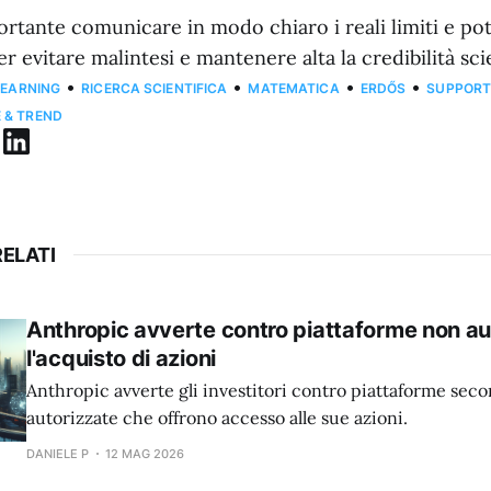
ortante comunicare in modo chiaro i reali limiti e pot
r evitare malintesi e mantenere alta la credibilità scie
•
•
•
•
LEARNING
RICERCA SCIENTIFICA
MATEMATICA
ERDŐS
SUPPORT
E & TREND
ELATI
Anthropic avverte contro piattaforme non au
l'acquisto di azioni
Anthropic avverte gli investitori contro piattaforme sec
autorizzate che offrono accesso alle sue azioni.
DANIELE P
12 MAG 2026