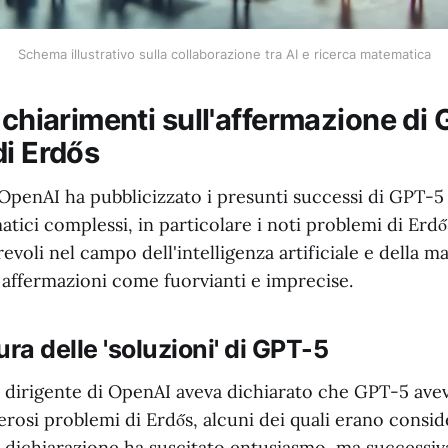
Schema illustrativo sulla collaborazione tra AI e ricerca matematica
 chiarimenti sull'affermazione di 
di Erdős
penAI ha pubblicizzato i presunti successi di GPT-5 
ici complessi, in particolare i noti problemi di Erdős
evoli nel campo dell'intelligenza artificiale e della 
 affermazioni come fuorvianti e imprecise.
ra delle 'soluzioni' di GPT-5
n dirigente di OpenAI aveva dichiarato che GPT-5 ave
rosi problemi di Erdős, alcuni dei quali erano conside
 dichiarazione ha suscitato entusiasmo, ma successiv