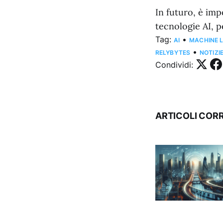
In futuro, è imp
tecnologie AI, pe
Tag:
•
AI
MACHINE 
•
RELYBYTES
NOTIZI
Condividi:
ARTICOLI CORR