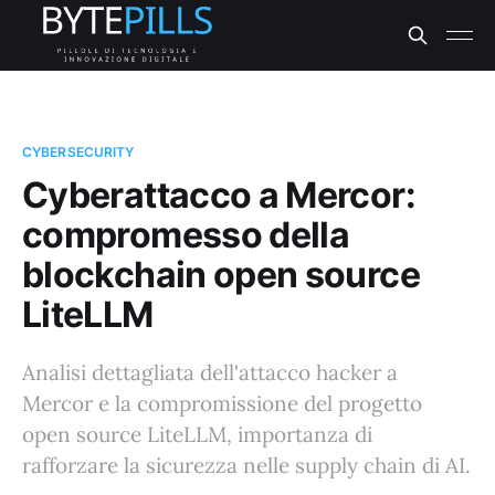
CYBERSECURITY
Cyberattacco a Mercor:
compromesso della
blockchain open source
LiteLLM
Analisi dettagliata dell'attacco hacker a
Mercor e la compromissione del progetto
open source LiteLLM, importanza di
rafforzare la sicurezza nelle supply chain di AI.