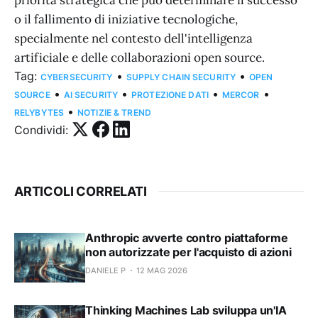
o il fallimento di iniziative tecnologiche,
specialmente nel contesto dell'intelligenza
artificiale e delle collaborazioni open source.
Tag:
•
•
CYBERSECURITY
SUPPLY CHAIN SECURITY
OPEN
•
•
•
•
SOURCE
AI SECURITY
PROTEZIONE DATI
MERCOR
•
RELYBYTES
NOTIZIE & TREND
Condividi:
ARTICOLI CORRELATI
Anthropic avverte contro piattaforme
non autorizzate per l'acquisto di azioni
DANIELE P
12 MAG 2026
Thinking Machines Lab sviluppa un'IA