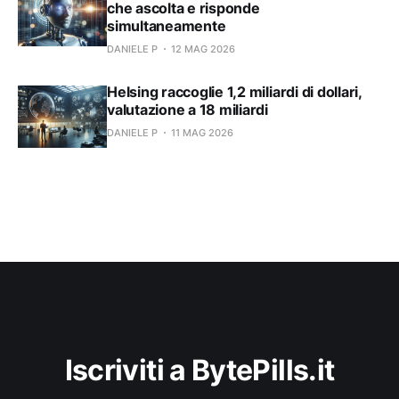
che ascolta e risponde
simultaneamente
DANIELE P
12 MAG 2026
Helsing raccoglie 1,2 miliardi di dollari,
valutazione a 18 miliardi
DANIELE P
11 MAG 2026
Iscriviti a BytePills.it