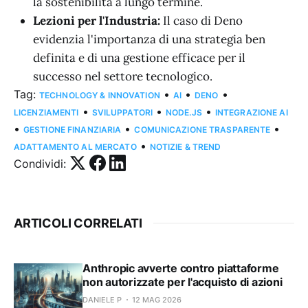
la sostenibilità a lungo termine.
Lezioni per l'Industria:
Il caso di Deno
evidenzia l'importanza di una strategia ben
definita e di una gestione efficace per il
successo nel settore tecnologico.
Tag:
•
•
•
TECHNOLOGY & INNOVATION
AI
DENO
•
•
•
LICENZIAMENTI
SVILUPPATORI
NODE.JS
INTEGRAZIONE AI
•
•
•
GESTIONE FINANZIARIA
COMUNICAZIONE TRASPARENTE
•
ADATTAMENTO AL MERCATO
NOTIZIE & TREND
Condividi:
ARTICOLI CORRELATI
Anthropic avverte contro piattaforme
non autorizzate per l'acquisto di azioni
DANIELE P
12 MAG 2026