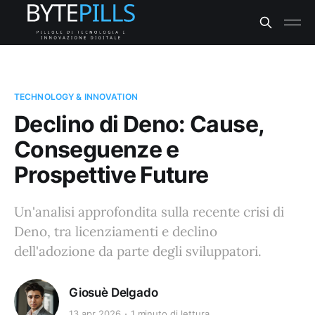
TECHNOLOGY & INNOVATION
Declino di Deno: Cause,
Conseguenze e
Prospettive Future
Un'analisi approfondita sulla recente crisi di
Deno, tra licenziamenti e declino
dell'adozione da parte degli sviluppatori.
Giosuè Delgado
13 apr 2026
1 minuto di lettura