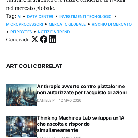
nel mercato globale.
Tag:
•
•
•
AI
DATA CENTER
INVESTIMENTI TECNOLOGICI
•
•
MICROPROCESSORI
MERCATO GLOBALE
RISCHIO DI MERCATO
•
•
RELYBYTES
NOTIZIE & TREND
Condividi:
ARTICOLI CORRELATI
Anthropic avverte contro piattaforme
non autorizzate per l'acquisto di azioni
DANIELE P
12 MAG 2026
Thinking Machines Lab sviluppa un'IA
che ascolta e risponde
simultaneamente
DANIELE P
12 MAG 2026