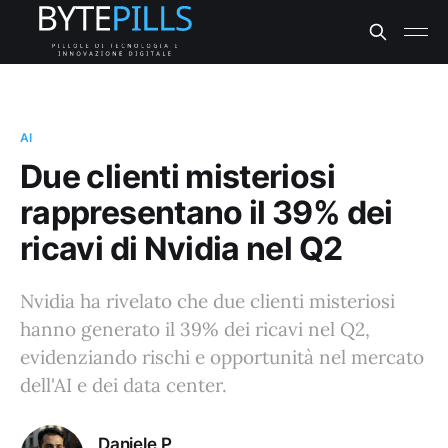
AI
Due clienti misteriosi
rappresentano il 39% dei
ricavi di Nvidia nel Q2
Nvidia ha rivelato che due clienti misteriosi
hanno generato il 39% dei ricavi nel Q2,
evidenziando rischi e opportunità nel mercato
dell'AI e dei data center.
Daniele P