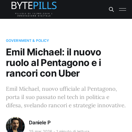
GOVERNMENT & POLICY
Emil Michael: il nuovo
ruolo al Pentagono e i
rancori con Uber
Emil Michael, nuovo ufficiale al Pentagono,
porta il suo passato nel tech in politica e
difesa, svelando rancori e strategie innovative.
Daniele P
25 mar 2026
1 minuto di lettura