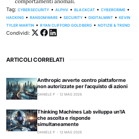
comportamenti anomali.
Tag:
•
•
•
•
CYBERSECURITY
ALPHV
BLACKCAT
CYBERCRIME
•
•
•
•
HACKING
RANSOMWARE
SECURITY
DIGITALMINT
KEVIN
•
•
TYLER MARTIN
RYAN CLIFFORD GOLDBERG
NOTIZIE & TREND
Condividi:
ARTICOLI CORRELATI
Anthropic avverte contro piattaforme
non autorizzate per l'acquisto di azioni
DANIELE P
12 MAG 2026
Thinking Machines Lab sviluppa un'IA
che ascolta e risponde
simultaneamente
DANIELE P
12 MAG 2026