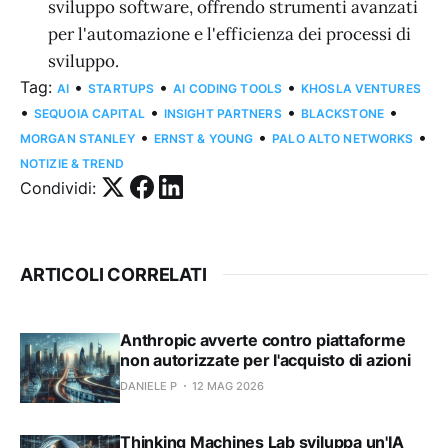
sviluppo software, offrendo strumenti avanzati
per l'automazione e l'efficienza dei processi di
sviluppo.
Tag:
•
•
•
AI
STARTUPS
AI CODING TOOLS
KHOSLA VENTURES
•
•
•
•
SEQUOIA CAPITAL
INSIGHT PARTNERS
BLACKSTONE
•
•
•
MORGAN STANLEY
ERNST & YOUNG
PALO ALTO NETWORKS
NOTIZIE & TREND
Condividi:
ARTICOLI CORRELATI
Anthropic avverte contro piattaforme
non autorizzate per l'acquisto di azioni
DANIELE P
12 MAG 2026
Thinking Machines Lab sviluppa un'IA