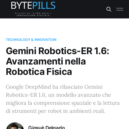
TECHNOLOGY & INNOVATION
Gemini Robotics-ER 1.6:
Avanzamenti nella
Robotica Fisica
Google DeepMind ha rilasciato Gemini
Robotics-ER 1.6, un modello avanzato che
migliora la comprensione spaziale e la lettura
di strumenti per robot in ambienti reali.
Giosuè Delgado