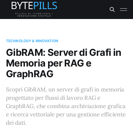
TECHNOLOGY & INNOVATION
GibRAM: Server di Grafi in
Memoria per RAG e
GraphRAG
Scopri GibRAM, un server di grafi in memoria
progettato per flussi di lavoro RAG e
GraphRAG, che combina archiviazione grafica
e ricerca vettoriale per una gestione efficiente
dei dati.