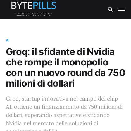
AI
Groq: il sfidante di Nvidia
che rompe il monopolio
con un nuovo round da 750
milioni di dollari
Groq, startup innovativa nel campo dei chip
AI, ottiene un finanziamento da 750 milioni di
dollari, superando aspettative e sfidando
Nvidia nel mercato delle soluzioni di