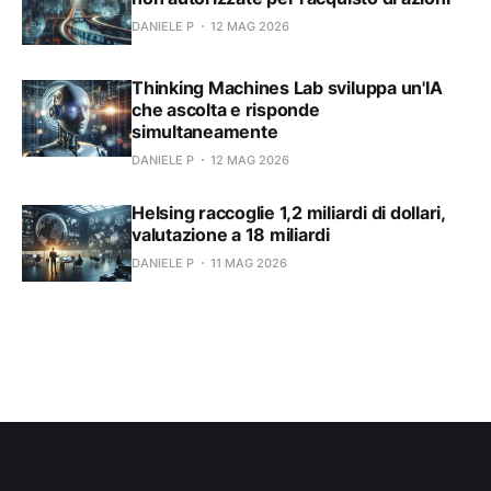
DANIELE P
12 MAG 2026
Thinking Machines Lab sviluppa un'IA
che ascolta e risponde
simultaneamente
DANIELE P
12 MAG 2026
Helsing raccoglie 1,2 miliardi di dollari,
valutazione a 18 miliardi
DANIELE P
11 MAG 2026