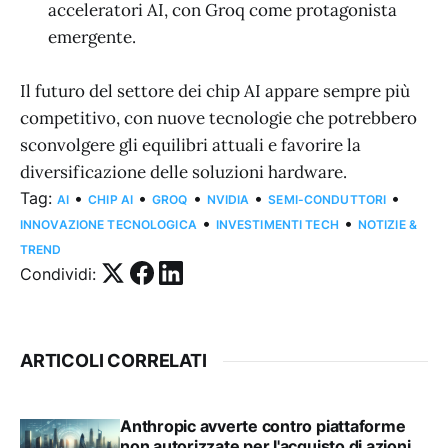
acceleratori AI, con Groq come protagonista
emergente.
Il futuro del settore dei chip AI appare sempre più
competitivo, con nuove tecnologie che potrebbero
sconvolgere gli equilibri attuali e favorire la
diversificazione delle soluzioni hardware.
Tag:
•
•
•
•
•
AI
CHIP AI
GROQ
NVIDIA
SEMI-CONDUTTORI
•
•
INNOVAZIONE TECNOLOGICA
INVESTIMENTI TECH
NOTIZIE &
TREND
Condividi:
ARTICOLI CORRELATI
Anthropic avverte contro piattaforme
non autorizzate per l'acquisto di azioni