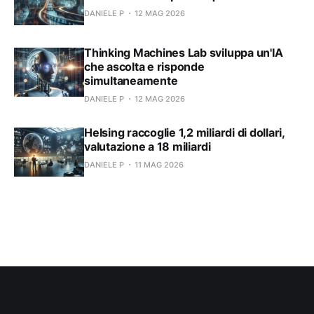
DANIELE P
12 MAG 2026
Thinking Machines Lab sviluppa un'IA
che ascolta e risponde
simultaneamente
DANIELE P
12 MAG 2026
Helsing raccoglie 1,2 miliardi di dollari,
valutazione a 18 miliardi
DANIELE P
11 MAG 2026