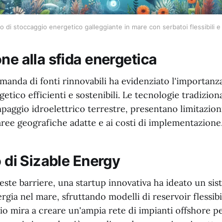
o di stoccaggio energetico galleggiante in mare con serbatoi flessibili e
ne alla sfida energetica
anda di fonti rinnovabili ha evidenziato l'importanza
etico efficienti e sostenibili. Le tecnologie tradizion
mpaggio idroelettrico terrestre, presentano limitazioni
 aree geografiche adatte e ai costi di implementazione
o di Sizable Energy
ste barriere, una startup innovativa ha ideato un sis
gia nel mare, sfruttando modelli di reservoir flessibil
o mira a creare un'ampia rete di impianti offshore p