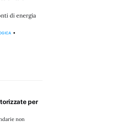
nti di energia
•
OGICA
torizzate per
ondarie non