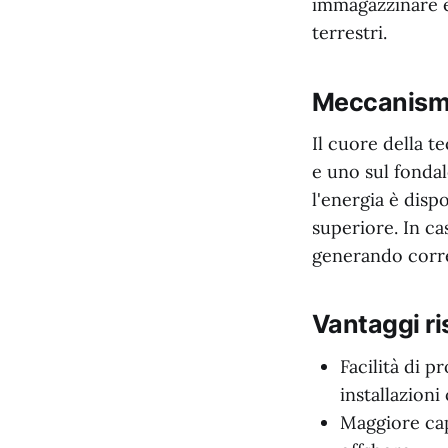
immagazzinare e
terrestri.
Meccanism
Il cuore della te
e uno sul fonda
l'energia è disp
superiore. In cas
generando corre
Vantaggi ri
Facilità di p
installazioni
Maggiore capa