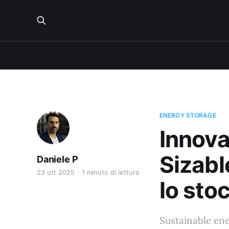
ENERGY STORAGE
Innova
Sizabl
Daniele P
23 ott 2025
1 minuto di lettura
lo sto
Sustainable ene