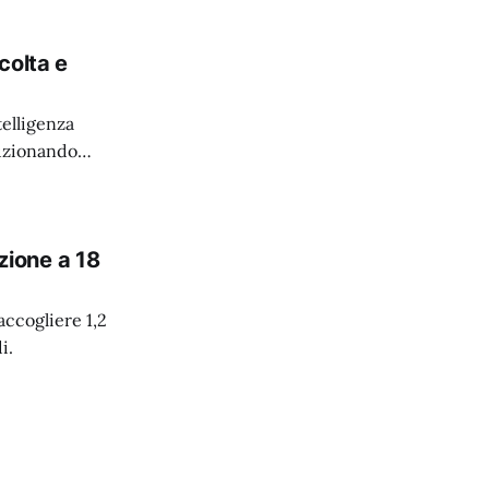
colta e
elligenza
luzionando
azione a 18
accogliere 1,2
i.