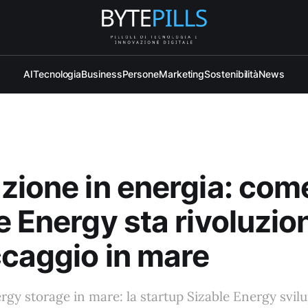
AI
Tecnologia
Business
Persone
Marketing
Sostenibilità
News
zione in energia: com
e Energy sta rivoluzi
ccaggio in mare
rgy storage in mare: la startup Sizable Energy svil