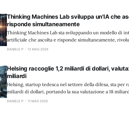
Thinking Machines Lab sviluppa un'IA che as
risponde simultaneamente
Thinking Machines Lab sta sviluppando un modello di int
artificiale che ascolta e risponde simultaneamente, rivo
l'interazione uomo-macchina.
DANIELE P
12 MAG 2026
Helsing raccoglie 1,2 miliardi di dollari, valut
miliardi
Helsing, startup tedesca nel settore della difesa, sta per r
miliardi di dollari, portando la sua valutazione a 18 miliard
DANIELE P
11 MAG 2026