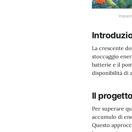
Impiant
Introduzio
La crescente dom
stoccaggio energ
batterie e il po
disponibilità di
Il progett
Per superare que
accumulo di ener
Questo approcci