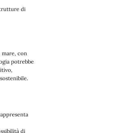
trutture di
n mare, con
logia potrebbe
tivo,
sostenibile.
rappresenta
sibilità di