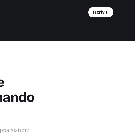
Iscriviti
e
onando
uppa sistemi