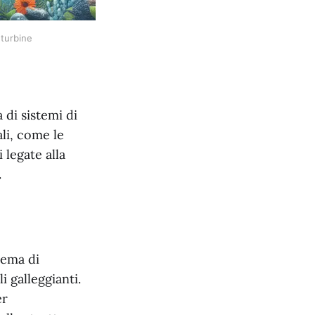
 turbine
 di sistemi di
ali, come le
 legate alla
.
tema di
i galleggianti.
er