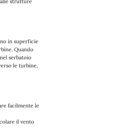
lle strutture
 uno in superficie
urbine. Quando
 nel serbatoio
verso le turbine,
are facilmente le
colare il vento