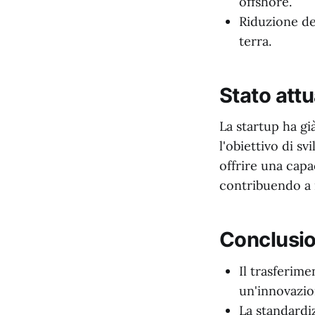
offshore.
Riduzione dei
terra.
Stato attu
La startup ha gi
l'obiettivo di s
offrire una capa
contribuendo a r
Conclusio
Il trasferim
un'innovazion
La standardiz