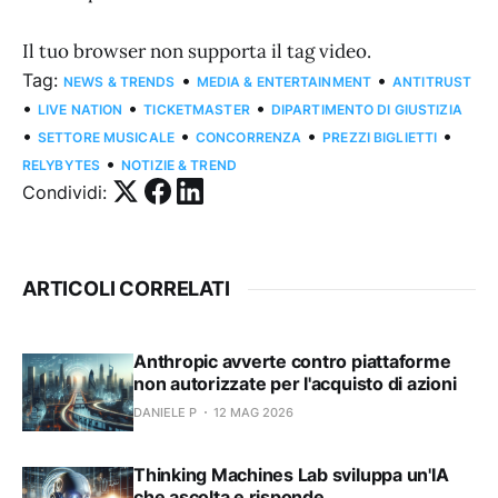
Il tuo browser non supporta il tag video.
Tag:
•
•
NEWS & TRENDS
MEDIA & ENTERTAINMENT
ANTITRUST
•
•
•
LIVE NATION
TICKETMASTER
DIPARTIMENTO DI GIUSTIZIA
•
•
•
•
SETTORE MUSICALE
CONCORRENZA
PREZZI BIGLIETTI
•
RELYBYTES
NOTIZIE & TREND
Condividi:
ARTICOLI CORRELATI
Anthropic avverte contro piattaforme
non autorizzate per l'acquisto di azioni
DANIELE P
12 MAG 2026
Thinking Machines Lab sviluppa un'IA
che ascolta e risponde