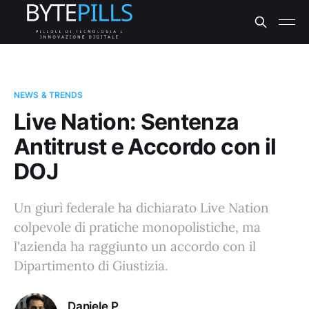
NEWS & TRENDS
Live Nation: Sentenza
Antitrust e Accordo con il
DOJ
Un giurì federale ha dichiarato Live Nation
colpevole di pratiche monopolistiche, ma
l'azienda ha raggiunto un accordo con il
Dipartimento di Giustizia.
Daniele P