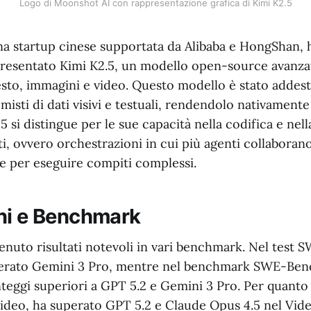
Logo di Moonshot AI con rappresentazione grafica di Kimi K2.5
a startup cinese supportata da Alibaba e HongShan, 
esentato Kimi K2.5, un modello open-source avanzat
to, immagini e video. Questo modello è stato addest
n misti di dati visivi e testuali, rendendolo nativament
5 si distingue per le sue capacità nella codifica e nell
i, ovvero orchestrazioni in cui più agenti collaboran
 per eseguire compiti complessi.
ni e Benchmark
tenuto risultati notevoli in vari benchmark. Nel test
perato Gemini 3 Pro, mentre nel benchmark SWE-Benc
teggi superiori a GPT 5.2 e Gemini 3 Pro. Per quanto 
ideo, ha superato GPT 5.2 e Claude Opus 4.5 nel V