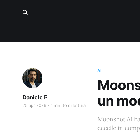
AI
Moonsh
un mo
Daniele P
25 apr 2026
1 minuto di lettura
Moonshot AI ha
eccelle in compi