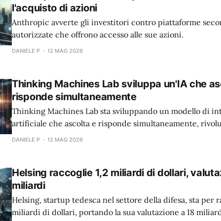
l'acquisto di azioni
Anthropic avverte gli investitori contro piattaforme sec
autorizzate che offrono accesso alle sue azioni.
DANIELE P
12 MAG 2026
Thinking Machines Lab sviluppa un'IA che as
risponde simultaneamente
Thinking Machines Lab sta sviluppando un modello di int
artificiale che ascolta e risponde simultaneamente, rivo
l'interazione uomo-macchina.
DANIELE P
12 MAG 2026
Helsing raccoglie 1,2 miliardi di dollari, valut
miliardi
Helsing, startup tedesca nel settore della difesa, sta per r
miliardi di dollari, portando la sua valutazione a 18 miliard