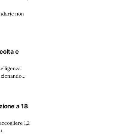
ondarie non
colta e
elligenza
luzionando
azione a 18
accogliere 1,2
i.