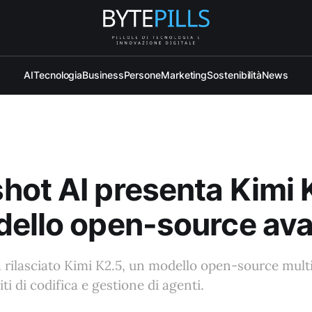
AI
Tecnologia
Business
Persone
Marketing
Sostenibilità
News
ot AI presenta Kimi 
dello open-source av
 rilasciato Kimi K2.5, un modello open-source mul
ti di codifica e gestione di agenti.