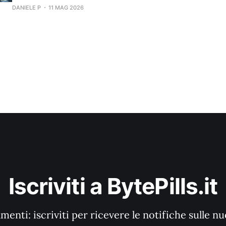
DANIELE P
11 MAG 2026
Iscriviti a BytePills.it
enti: iscriviti per ricevere le notifiche sulle n