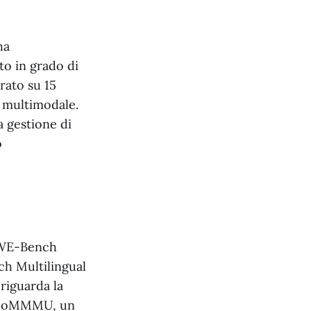
ha
o in grado di
rato su 15
e multimodale.
a gestione di
o
 SWE-Bench
h Multilingual
riguarda la
ideoMMMU, un