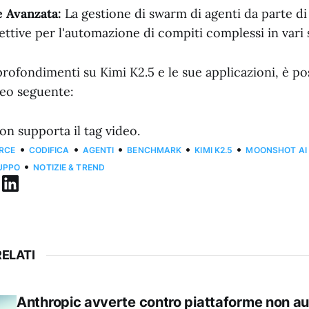
 Avanzata:
La gestione di swarm di agenti da parte di
ttive per l'automazione di compiti complessi in vari s
profondimenti su Kimi K2.5 e le sue applicazioni, è pos
deo seguente:
on supporta il tag video.
•
•
•
•
•
RCE
CODIFICA
AGENTI
BENCHMARK
KIMI K2.5
MOONSHOT AI
•
UPPO
NOTIZIE & TREND
ELATI
Anthropic avverte contro piattaforme non au