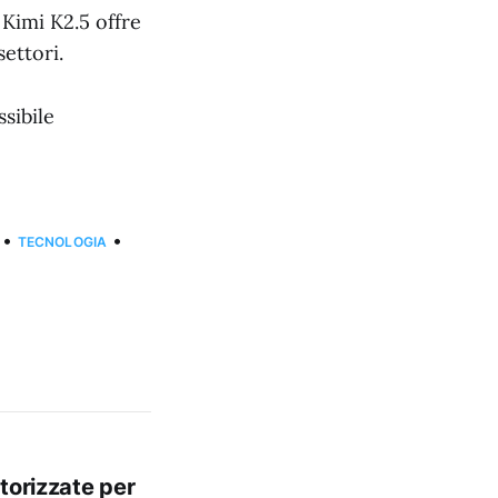
 Kimi K2.5 offre
ettori.
sibile
•
•
TECNOLOGIA
torizzate per