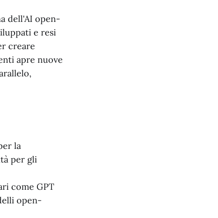
ma dell'AI open-
luppati e resi
er creare
genti apre nuove
rallelo,
er la
tà per gli
tari come GPT
delli open-