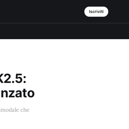
Iscriviti
K2.5:
anzato
timodale che