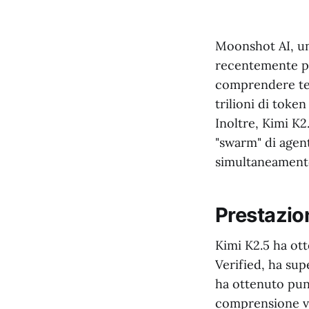
Moonshot AI, un
recentemente pr
comprendere tes
trilioni di toke
Inoltre, Kimi K2.
"swarm" di agent
simultaneamente
Prestazio
Kimi K2.5 ha ot
Verified, ha su
ha ottenuto pun
comprensione v