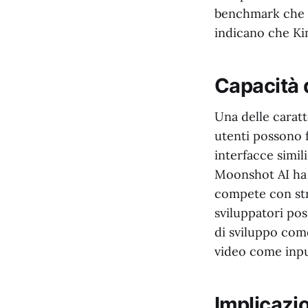
benchmark che va
indicano che Kim
Capacità d
Una delle caratte
utenti possono 
interfacce simil
Moonshot AI ha 
compete con str
sviluppatori pos
di sviluppo come
video come inpu
Implicazio