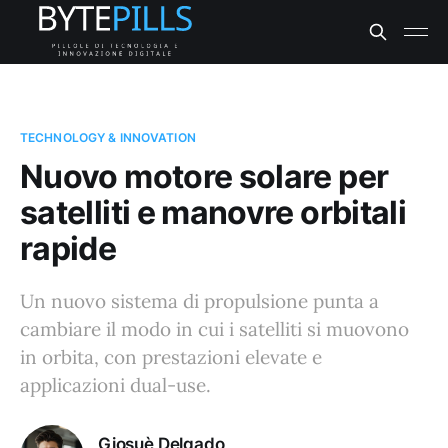
TECHNOLOGY & INNOVATION
Nuovo motore solare per
satelliti e manovre orbitali
rapide
Un nuovo sistema di propulsione punta a
cambiare il modo in cui i satelliti si muovono
in orbita, con prestazioni elevate e
applicazioni dual-use.
Giosuè Delgado