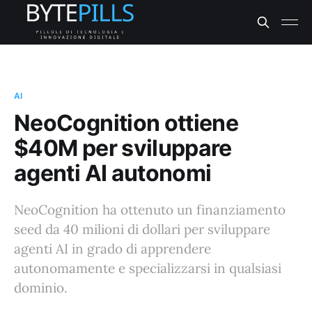
AI
NeoCognition ottiene
$40M per sviluppare
agenti AI autonomi
NeoCognition ha ottenuto un finanziamento
seed da 40 milioni di dollari per sviluppare
agenti AI in grado di apprendere
autonomamente e specializzarsi in qualsiasi
dominio.