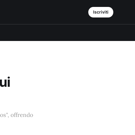
Iscriviti
ui
os", offrendo