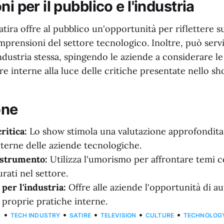
ni per il pubblico e l'industria
atira offre al pubblico un'opportunità per riflettere s
mprensioni del settore tecnologico. Inoltre, può ser
ndustria stessa, spingendo le aziende a considerare l
re interne alla luce delle critiche presentate nello sh
one
ritica:
Lo show stimola una valutazione approfondita
terne delle aziende tecnologiche.
 strumento:
Utilizza l'umorismo per affrontare temi c
rati nel settore.
per l'industria:
Offre alle aziende l'opportunità di a
 proprie pratiche interne.
•
•
•
•
•
S
TECH INDUSTRY
SATIRE
TELEVISION
CULTURE
TECHNOLOG