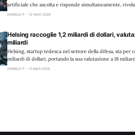
artificiale che ascolta e risponde simultaneamente, rivo
l'interazione uomo-macchina.
DANIELE P
12 MAG 2026
Helsing raccoglie 1,2 miliardi di dollari, valut
miliardi
Helsing, startup tedesca nel settore della difesa, sta per r
miliardi di dollari, portando la sua valutazione a 18 miliard
DANIELE P
11 MAG 2026