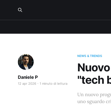
NEWS & TRENDS
Nuovo 
"tech 
Daniele P
12 apr 2026
1 minuto di lettura
Un nuovo progra
uno sguardo cri