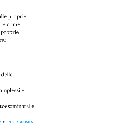
ulle proprie
vire come
e proprie
ow.
 delle
omplessi e
utoesaminarsi e
•
Y
ENTERTAINMENT