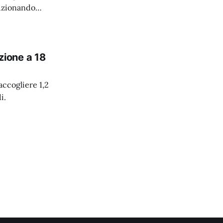
luzionando
azione a 18
accogliere 1,2
i.