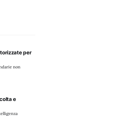
torizzate per
ondarie non
colta e
elligenza