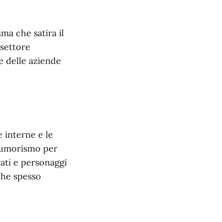
ma che satira il
 settore
e delle aziende
 interne e le
l'umorismo per
rati e personaggi
che spesso