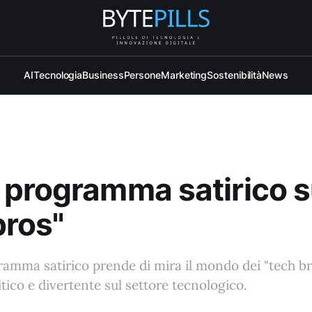
AI
Tecnologia
Business
Persone
Marketing
Sostenibilità
News
programma satirico s
bros"
mma satirico prende di mira il mondo dei "tech br
tico e divertente sul settore tecnologico.