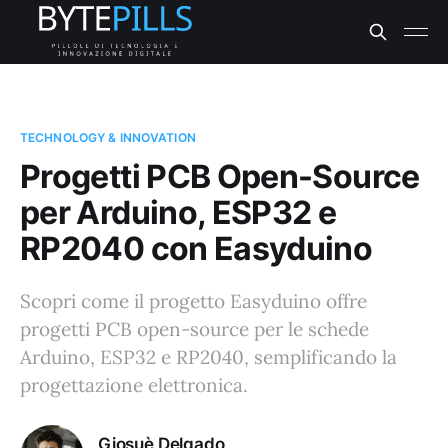
TECHNOLOGY & INNOVATION
Progetti PCB Open-Source
per Arduino, ESP32 e
RP2040 con Easyduino
Scopri come il progetto Easyduino offre
progetti PCB open-source per le schede
Arduino, ESP32 e RP2040, semplificando la
progettazione elettronica.
Giosuè Delgado