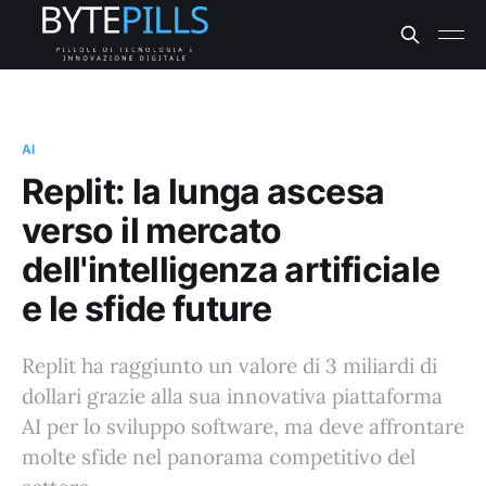
AI
Replit: la lunga ascesa
verso il mercato
dell'intelligenza artificiale
e le sfide future
Replit ha raggiunto un valore di 3 miliardi di
dollari grazie alla sua innovativa piattaforma
AI per lo sviluppo software, ma deve affrontare
molte sfide nel panorama competitivo del