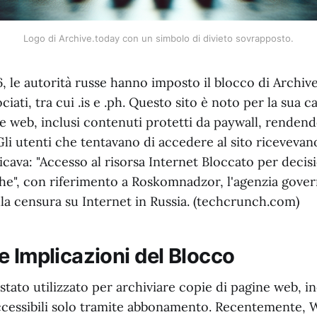
Logo di Archive.today con un simbolo di divieto sovrapposto.
, le autorità russe hanno imposto il blocco di Archive
iati, tra cui .is e .ph. Questo sito è noto per la sua c
e web, inclusi contenuti protetti da paywall, rendendo
Gli utenti che tentavano di accedere al sito riceveva
icava: "Accesso al risorsa Internet Bloccato per decis
che", con riferimento a Roskomnadzor, l'agenzia gover
la censura su Internet in Russia. (techcrunch.com)
e Implicazioni del Blocco
stato utilizzato per archiviare copie di pagine web, i
essibili solo tramite abbonamento. Recentemente, W