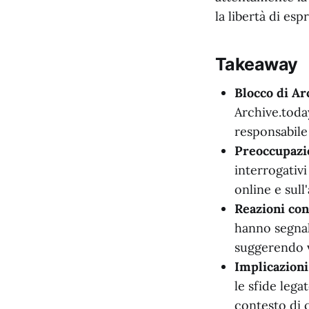
la libertà di es
Takeaway
Blocco di Ar
Archive.toda
responsabile
Preoccupazio
interrogativi
online e sull
Reazioni con
hanno segnala
suggerendo va
Implicazioni
le sfide lega
contesto di 