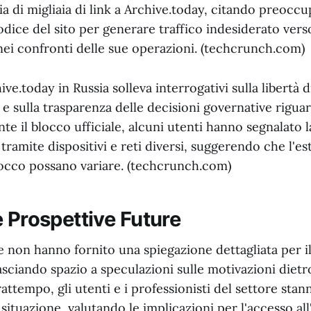
a di migliaia di link a Archive.today, citando preocc
codice del sito per generare traffico indesiderato verso
nei confronti delle sue operazioni. (techcrunch.com)
ive.today in Russia solleva interrogativi sulla libertà 
 e sulla trasparenza delle decisioni governative rigua
te il blocco ufficiale, alcuni utenti hanno segnalato la
 tramite dispositivi e reti diversi, suggerendo che l'e
blocco possano variare. (techcrunch.com)
e Prospettive Future
e non hanno fornito una spiegazione dettagliata per i
asciando spazio a speculazioni sulle motivazioni dietr
rattempo, gli utenti e i professionisti del settore st
situazione, valutando le implicazioni per l'accesso al