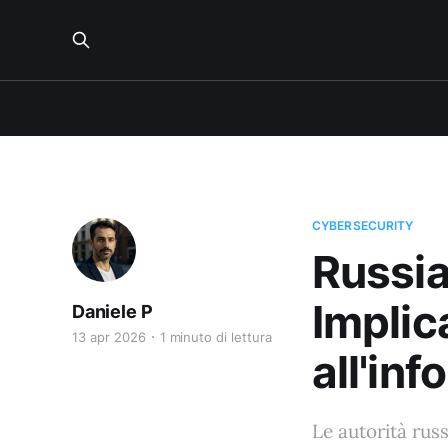
CYBERSECURITY
Russia
Implic
Daniele P
13 apr 2026
1 minuto di lettura
all'in
Le autorità rus