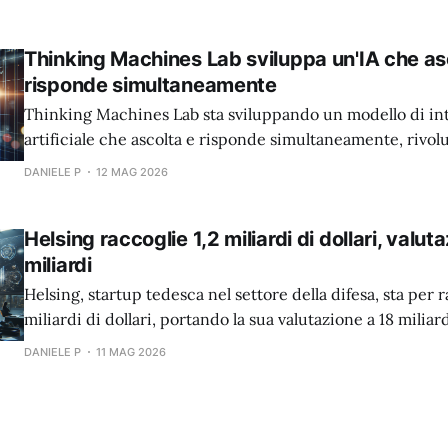
Thinking Machines Lab sviluppa un'IA che as
risponde simultaneamente
Thinking Machines Lab sta sviluppando un modello di int
artificiale che ascolta e risponde simultaneamente, rivo
l'interazione uomo-macchina.
DANIELE P
12 MAG 2026
Helsing raccoglie 1,2 miliardi di dollari, valut
miliardi
Helsing, startup tedesca nel settore della difesa, sta per r
miliardi di dollari, portando la sua valutazione a 18 miliard
DANIELE P
11 MAG 2026