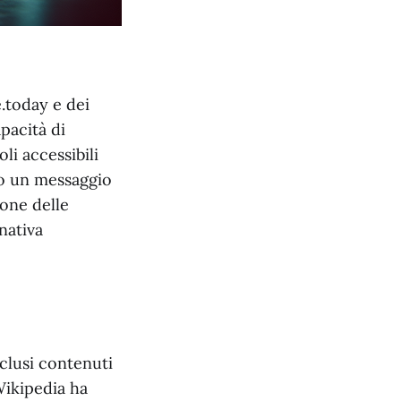
.today e dei
apacità di
li accessibili
no un messaggio
ione delle
nativa
nclusi contenuti
ikipedia ha