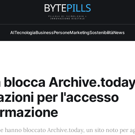
AI
Tecnologia
Business
Persone
Marketing
Sostenibilità
News
 blocca Archive.today
azioni per l'accesso
formazione
se hanno bloccato Archive.today, un sito noto per ag