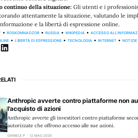
 continuo della situazione:
Gli utenti e i professionis
orando attentamente la situazione, valutando le impl
'informazione e la libertà di espressione online.
•
•
•
•
Y
ROSKOMNADZOR
RUSSIA
WIKIPEDIA
ACCESSO ALL'INFORMAZ
•
•
•
•
NLINE
LIBERTÀ DI ESPRESSIONE
TECNOLOGIA
INTERNET
NOTIZIE
ELATI
Anthropic avverte contro piattaforme non au
l'acquisto di azioni
Anthropic avverte gli investitori contro piattaforme sec
autorizzate che offrono accesso alle sue azioni.
DANIELE P
12 MAG 2026