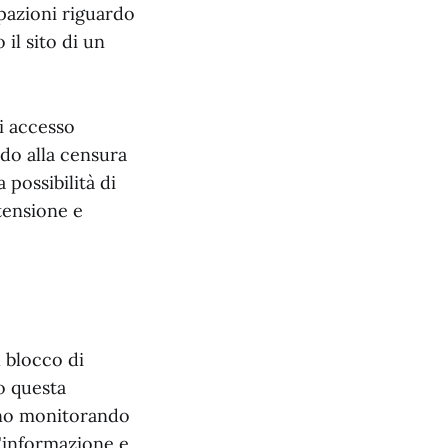
upazioni riguardo
 il sito di un
di accesso
rdo alla censura
 possibilità di
stensione e
l blocco di
o questa
anno monitorando
l'informazione e