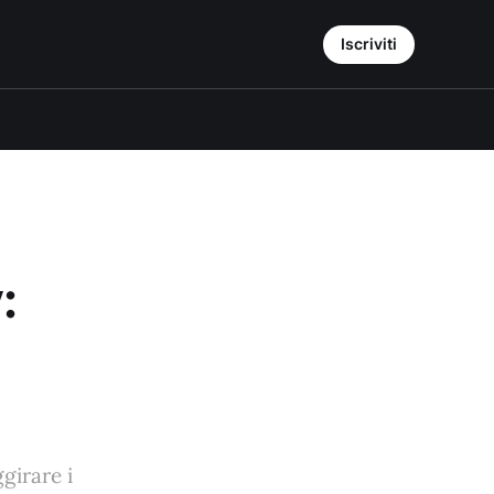
Iscriviti
:
girare i