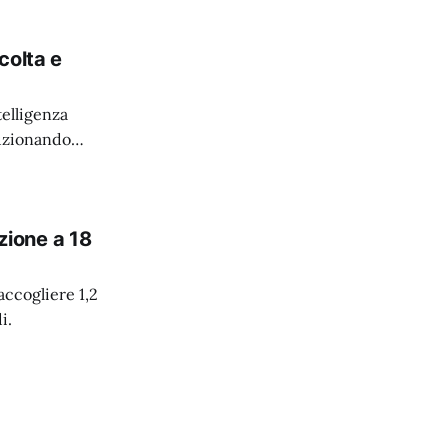
colta e
elligenza
luzionando
azione a 18
accogliere 1,2
i.