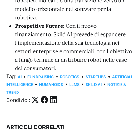
robotica, indicando una transizione verso un
modello orizzontale nel software per la
robotica.
Prospettive Future:
Con il nuovo
finanziamento, Skild AI prevede di espandere
l'implementazione della sua tecnologia nei
settori enterprise e commerciali, con l'obiettivo
a lungo termine di distribuire robot nelle case
dei consumatori.
Tag:
•
•
•
•
AI
FUNDRAISING
ROBOTICS
STARTUPS
ARTIFICIAL
•
•
•
•
INTELLIGENCE
HUMANOIDS
LLMS
SKILD AI
NOTIZIE &
TREND
Condividi:
ARTICOLI CORRELATI