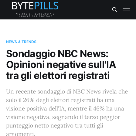
NEWS & TRENDS
Sondaggio NBC News:
Opinioni negative sull'IA
tra gli elettori registrati
Un recente sondaggio di NBC News rivela che
solo il 26% degli elettori registrati ha una
visione positiva dell'IA, mentre il 46% ha una
visione negativa, segnando il terzo peggior
punteggio netto negativo tra tutti gli
argomenti.