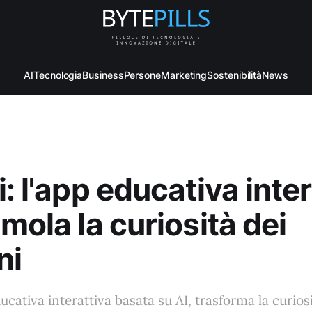
AI
Tecnologia
Business
Persone
Marketing
Sostenibilità
News
i: l'app educativa inter
imola la curiosità dei
ni
ducativa interattiva basata su AI, trasforma la curio