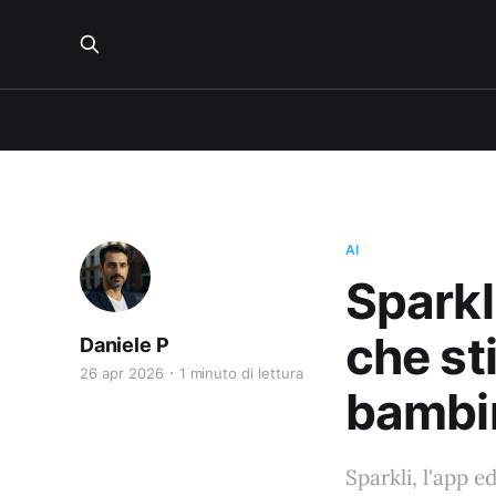
AI
Sparkl
che st
Daniele P
26 apr 2026
1 minuto di lettura
bambi
Sparkli, l'app e