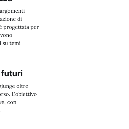
u argomenti
tazione di
 è progettata per
uovono
i su temi
 futuri
giunge oltre
rso. L'obiettivo
ve, con
.