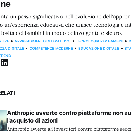
one
nta un passo significativo nell'evoluzione dell'appr
do un'esperienza educativa che unisce tecnologia e int
riosità dei bambini in modo coinvolgente e sicuro.
•
•
•
ATIVE
APPRENDIMENTO INTERATTIVO
TECNOLOGIA PER BAMBINI
•
•
•
ZZA DIGITALE
COMPETENZE MODERNE
EDUCAZIONE DIGITALE
ST
 TREND
ELATI
Anthropic avverte contro piattaforme non au
l'acquisto di azioni
Anthropic avverte gli investitori contro piattaforme sec