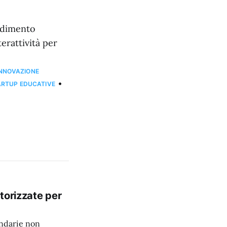
endimento
erattività per
INNOVAZIONE
•
ARTUP EDUCATIVE
torizzate per
ondarie non