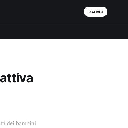
Iscriviti
attiva
sità dei bambini