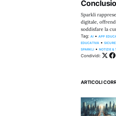
Conclusi
Sparkli rapprese
digitale, offren
soddisfare la cu
Tag:
•
AI
APP EDUC
•
EDUCATIVA
SICURE
•
SPARKLI
NOTIZIE &
Condividi:
ARTICOLI CORR