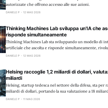
autorizzate che offrono accesso alle sue azioni.
DANIELE P
12 MAG 2026
Thinking Machines Lab sviluppa un'IA che as
risponde simultaneamente
Thinking Machines Lab sta sviluppando un modello di int
artificiale che ascolta e risponde simultaneamente, rivo
l'interazione uomo-macchina.
DANIELE P
12 MAG 2026
Helsing raccoglie 1,2 miliardi di dollari, valut
miliardi
Helsing, startup tedesca nel settore della difesa, sta per r
miliardi di dollari, portando la sua valutazione a 18 miliard
DANIELE P
11 MAG 2026