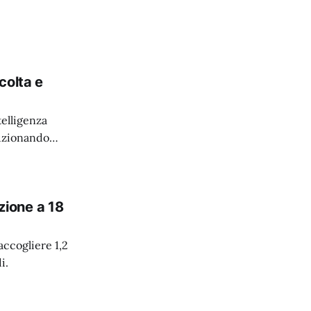
colta e
elligenza
luzionando
azione a 18
accogliere 1,2
i.