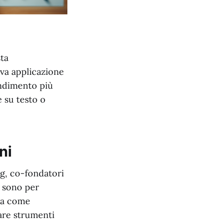
sta
ova applicazione
endimento più
e su testo o
ni
ng, co-fondatori
ni sono per
eva come
are strumenti