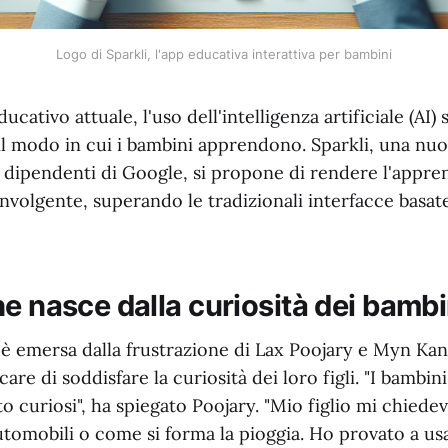
Logo di Sparkli, l'app educativa interattiva per bambini
ativo attuale, l'uso dell'intelligenza artificiale (AI) 
il modo in cui i bambini apprendono. Sparkli, una nu
x dipendenti di Google, si propone di rendere l'appr
involgente, superando le tradizionali interfacce basat
e nasce dalla curiosità dei bambi
i è emersa dalla frustrazione di Lax Poojary e Myn Ka
care di soddisfare la curiosità dei loro figli. "I bambi
o curiosi", ha spiegato Poojary. "Mio figlio mi chied
utomobili o come si forma la pioggia. Ho provato a us