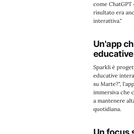
come ChatGPT o 
risultato era an
interattiva."
Un'app ch
educative
Sparkli è proget
educative inter
su Marte?", l'ap
immersiva che c
a mantenere alt
quotidiana.
Un focus 