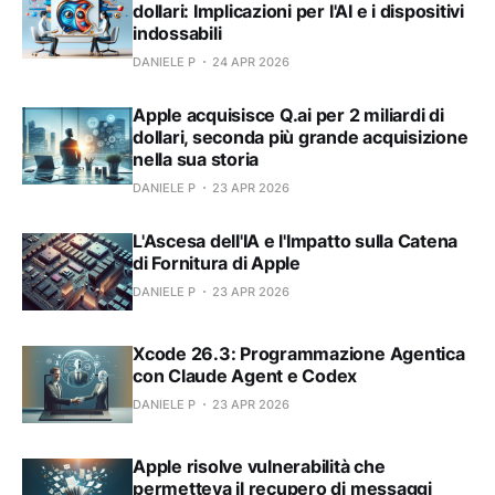
dollari: Implicazioni per l'AI e i dispositivi
indossabili
DANIELE P
24 APR 2026
Apple acquisisce Q.ai per 2 miliardi di
dollari, seconda più grande acquisizione
nella sua storia
DANIELE P
23 APR 2026
L'Ascesa dell'IA e l'Impatto sulla Catena
di Fornitura di Apple
DANIELE P
23 APR 2026
Xcode 26.3: Programmazione Agentica
con Claude Agent e Codex
DANIELE P
23 APR 2026
Apple risolve vulnerabilità che
permetteva il recupero di messaggi