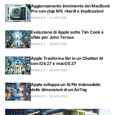
Aggiornamento imminente dei MacBook
Pro con chip M5: ritardi e implicazioni
DANIELE P
27 APR 2026
Evoluzione di Apple sotto Tim Cook e
sfide per John Ternus
DANIELE P
26 APR 2026
Apple Trasforma Siri in un Chatbot AI
con iOS 27 e macOS 27
DANIELE P
26 APR 2026
Apple sviluppa un AI Pin indossabile
delle dimensioni di un AirTag
DANIELE P
26 APR 2026