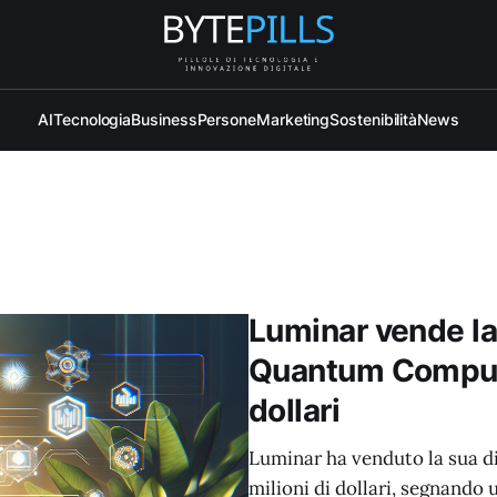
AI
Tecnologia
Business
Persone
Marketing
Sostenibilità
News
Luminar vende la 
Quantum Computin
dollari
Luminar ha venduto la sua d
milioni di dollari, segnando