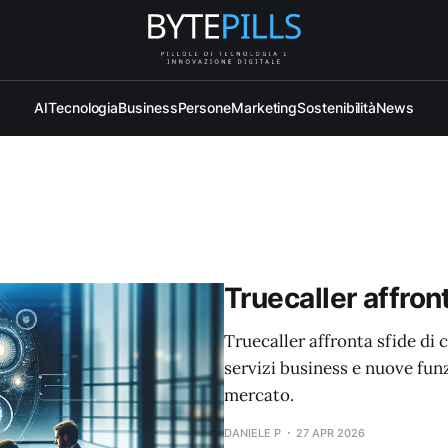
AI
Tecnologia
Business
Persone
Marketing
Sostenibilità
News
Truecaller affron
Truecaller affronta sfide di
servizi business e nuove fun
mercato.
DANIELE P
27 APR 2026