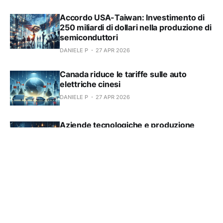
Accordo USA-Taiwan: Investimento di
250 miliardi di dollari nella produzione di
semiconduttori
DANIELE P
27 APR 2026
Canada riduce le tariffe sulle auto
elettriche cinesi
DANIELE P
27 APR 2026
Aziende tecnologiche e produzione
energetica: l'iniziativa
dell'amministrazione Trump
DANIELE P
27 APR 2026
ClickHouse Raggiunge una Valutazione
di 15 Miliardi di Dollari con un
Finanziamento da 400 Milioni di Dollari
DANIELE P
27 APR 2026