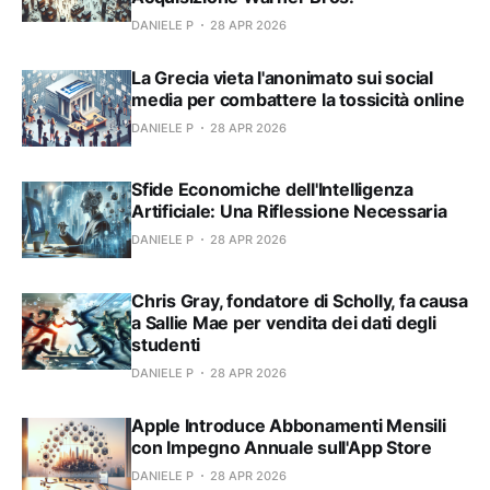
DANIELE P
28 APR 2026
La Grecia vieta l'anonimato sui social
media per combattere la tossicità online
DANIELE P
28 APR 2026
Sfide Economiche dell'Intelligenza
Artificiale: Una Riflessione Necessaria
DANIELE P
28 APR 2026
Chris Gray, fondatore di Scholly, fa causa
a Sallie Mae per vendita dei dati degli
studenti
DANIELE P
28 APR 2026
Apple Introduce Abbonamenti Mensili
con Impegno Annuale sull'App Store
DANIELE P
28 APR 2026