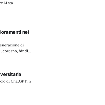
enAI sta
ioramenti nel
generazione di
, coreano, hindi e
versitaria
uolo di ChatGPT in