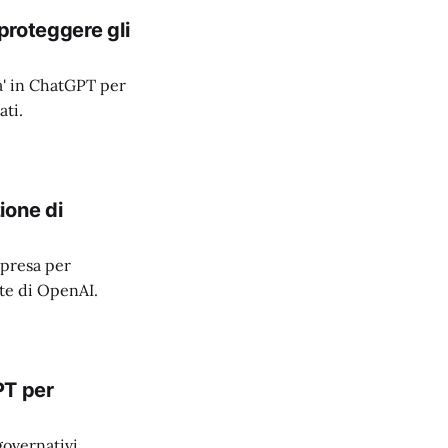
proteggere gli
à' in ChatGPT per
ati.
ione di
rpresa per
rte di OpenAI.
PT per
governativi