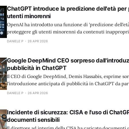
ChatGPT introduce la predizione dell'età per 
utenti minorenni
OpenAI ha introdotto una funzione di 'predizione dell'et
proteggere gli utenti minorenni da contenuti inappropri
DANIELE P
26 APR 2026
Google DeepMind CEO sorpreso dall'introduz
pubblicità in ChatGPT
Il CEO di Google DeepMind, Demis Hassabis, esprime so
l'introduzione anticipata di pubblicità in ChatGPT da pa
DANIELE P
26 APR 2026
Incidente di sicurezza: CISA e l'uso di ChatG
documenti sensibili
Il direttore ad interim della CISA ha caricato documenti 