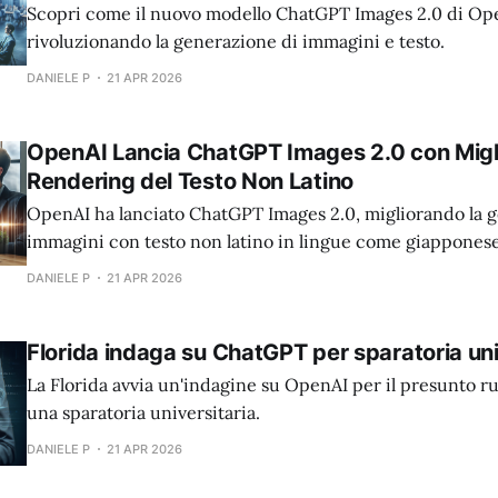
Scopri come il nuovo modello ChatGPT Images 2.0 di Op
rivoluzionando la generazione di immagini e testo.
DANIELE P
21 APR 2026
OpenAI Lancia ChatGPT Images 2.0 con Migl
Rendering del Testo Non Latino
OpenAI ha lanciato ChatGPT Images 2.0, migliorando la 
immagini con testo non latino in lingue come giapponese
bengalese.
DANIELE P
21 APR 2026
Florida indaga su ChatGPT per sparatoria uni
La Florida avvia un'indagine su OpenAI per il presunto r
una sparatoria universitaria.
DANIELE P
21 APR 2026