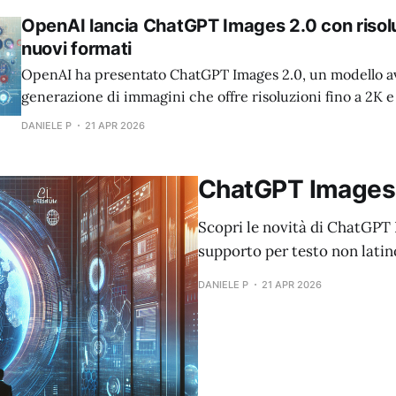
OpenAI lancia ChatGPT Images 2.0 con risol
nuovi formati
OpenAI ha presentato ChatGPT Images 2.0, un modello a
generazione di immagini che offre risoluzioni fino a 2K e
rapporti d'aspetto.
DANIELE P
21 APR 2026
ChatGPT Images 2
Scopri le novità di ChatGPT
supporto per testo non latino
DANIELE P
21 APR 2026