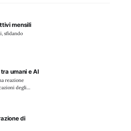
tivi mensili
i, sfidando
i tra umani e AI
na reazione
cazioni degli
azione di