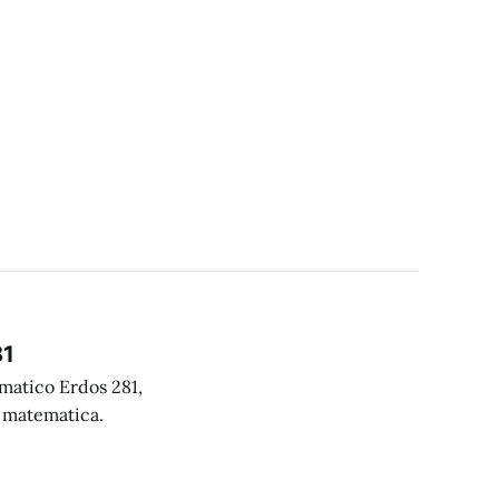
81
matico Erdos 281,
a matematica.