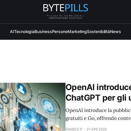
AI
Tecnologia
Business
Persone
Marketing
Sostenibilità
News
OpenAI introduce 
ChatGPT per gli u
OpenAI introduce la pubblici
gratuiti e Go, offrendo contr
DANIELE P
27 APR 2026