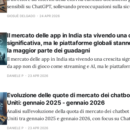
sensibili su ChatGPT, sollevando preoccupazioni sulla sic
GIOSUÈ DELGADO
24 APR 2026
Il mercato delle app in India sta vivendo una 
significativa, ma le piattaforme globali sta
la maggior parte dei guadagni
Il mercato delle app in India sta vivendo una crescita sign
da app non di gioco come streaming e AI, ma le piattafor
acquisendo la maggior parte dei guadagni.
DANIELE P
23 APR 2026
Evoluzione delle quote di mercato dei chatbot
Uniti: gennaio 2025 - gennaio 2026
Analisi sull'evoluzione della quota di mercato dei chatbot 
Uniti tra gennaio 2025 e gennaio 2026, con focus su Ch
Grok.
DANIELE P
23 APR 2026