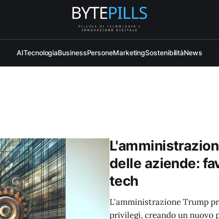
AI
Tecnologia
Business
Persone
Marketing
Sostenibilità
News
L'amministrazion
delle aziende: fav
tech
L'amministrazione Trump prem
privilegi, creando un nuovo