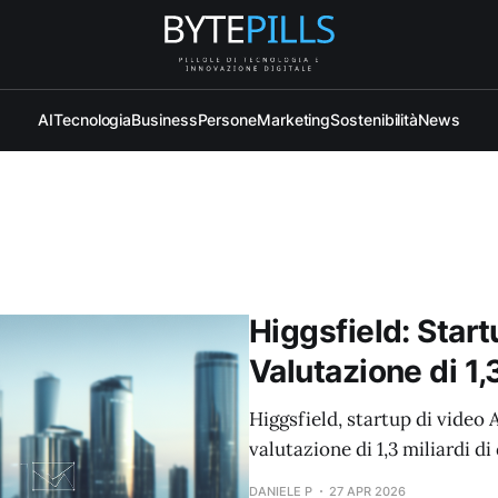
AI
Tecnologia
Business
Persone
Marketing
Sostenibilità
News
Higgsfield: Star
Valutazione di 1,3
Higgsfield, startup di video
valutazione di 1,3 miliardi di 
DANIELE P
27 APR 2026