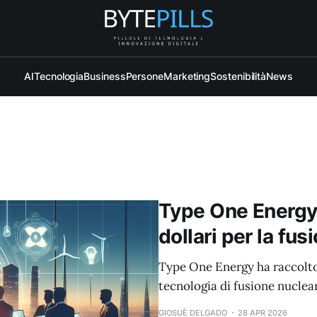
AI
Tecnologia
Business
Persone
Marketing
Sostenibilità
News
Type One Energy 
dollari per la fu
Type One Energy ha raccolto 
tecnologia di fusione nuclea
GIOSUÈ DELGADO
28 APR 2026