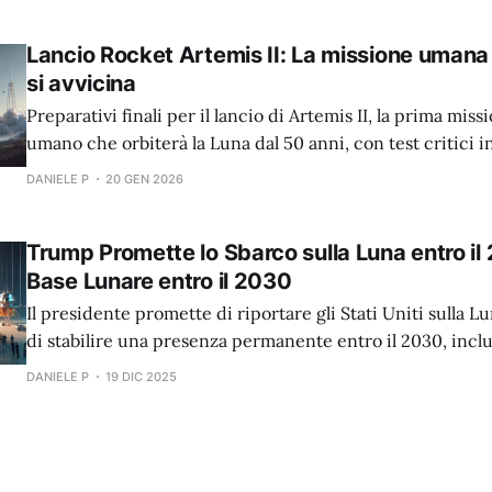
Lancio Rocket Artemis II: La missione umana
si avvicina
Preparativi finali per il lancio di Artemis II, la prima mi
umano che orbiterà la Luna dal 50 anni, con test critici
febbraio.
DANIELE P
20 GEN 2026
Trump Promette lo Sbarco sulla Luna entro il
Base Lunare entro il 2030
Il presidente promette di riportare gli Stati Uniti sulla L
di stabilire una presenza permanente entro il 2030, incl
nucleari sulla superficie lunare.
DANIELE P
19 DIC 2025