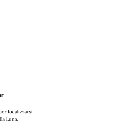
er
er focalizzarsi
lla Luna.