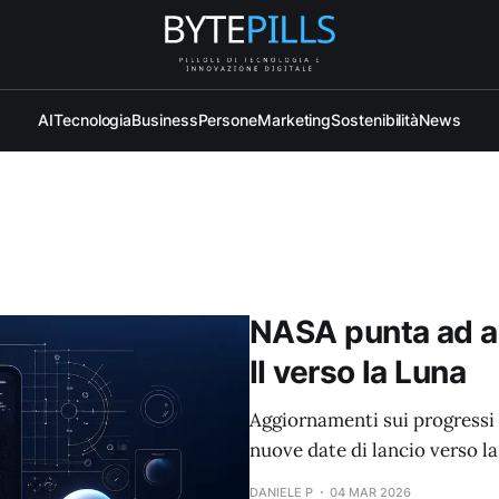
AI
Tecnologia
Business
Persone
Marketing
Sostenibilità
News
NASA punta ad apr
II verso la Luna
Aggiornamenti sui progressi d
nuove date di lancio verso la
DANIELE P
04 MAR 2026