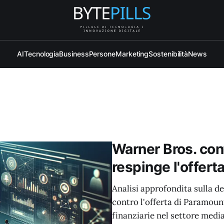
AI
Tecnologia
Business
Persone
Marketing
Sostenibilità
News
Warner Bros. conf
respinge l'offert
Analisi approfondita sulla d
contro l'offerta di Paramoun
finanziarie nel settore media