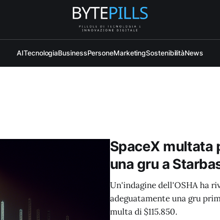
AI
Tecnologia
Business
Persone
Marketing
Sostenibilità
News
SpaceX multata p
una gru a Starba
Un'indagine dell'OSHA ha ri
adeguatamente una gru prima
multa di $115.850.