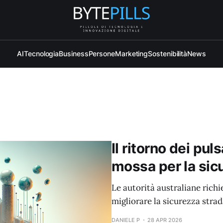
AI
Tecnologia
Business
Persone
Marketing
Sostenibilità
News
Il ritorno dei puls
mossa per la sic
Le autorità australiane richie
migliorare la sicurezza strad
DANIELE P
28 APR 2026