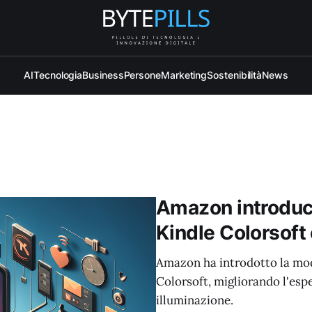
AI
Tecnologia
Business
Persone
Marketing
Sostenibilità
News
Amazon introduce
Kindle Colorsoft 
Amazon ha introdotto la moda
Colorsoft, migliorando l'esp
illuminazione.