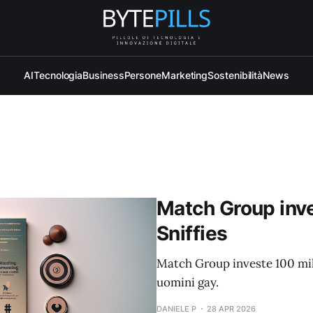
AI
Tecnologia
Business
Persone
Marketing
Sostenibilità
News
Match Group inves
Sniffies
Match Group investe 100 milio
uomini gay.
DANIELE P
28 APR 2026