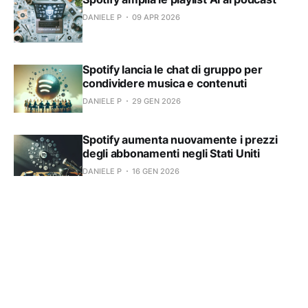
DANIELE P
09 APR 2026
Spotify lancia le chat di gruppo per
condividere musica e contenuti
DANIELE P
29 GEN 2026
Spotify aumenta nuovamente i prezzi
degli abbonamenti negli Stati Uniti
DANIELE P
16 GEN 2026
Spotify abbassa i requisiti di
monetizzazione per video podcast
DANIELE P
07 GEN 2026
Spotify introduce filtri intelligenti per
una libreria musicale più organizzata