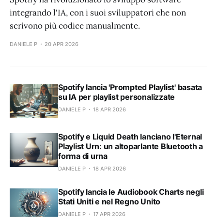
integrando l'IA, con i suoi sviluppatori che non
scrivono più codice manualmente.
DANIELE P
20 APR 2026
Spotify lancia 'Prompted Playlist' basata
su IA per playlist personalizzate
DANIELE P
18 APR 2026
Spotify e Liquid Death lanciano l'Eternal
Playlist Urn: un altoparlante Bluetooth a
forma di urna
DANIELE P
18 APR 2026
Spotify lancia le Audiobook Charts negli
Stati Uniti e nel Regno Unito
DANIELE P
17 APR 2026