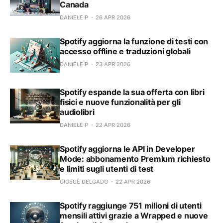
Canada
DANIELE P
26 APR 2026
Spotify aggiorna la funzione di testi con
accesso offline e traduzioni globali
DANIELE P
23 APR 2026
Spotify espande la sua offerta con libri
fisici e nuove funzionalità per gli
audiolibri
DANIELE P
22 APR 2026
Spotify aggiorna le API in Developer
Mode: abbonamento Premium richiesto
e limiti sugli utenti di test
GIOSUÈ DELGADO
22 APR 2026
Spotify raggiunge 751 milioni di utenti
mensili attivi grazie a Wrapped e nuove